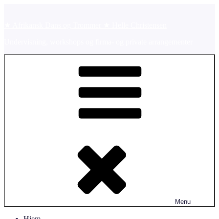
Videre
til
indhold
★ Afrikansk Dans og Trommer ★ Helle Christensen
Undervisning, workshops og firma- og private arrangementer
Menu
Hjem