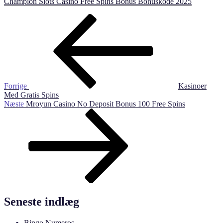
Champion Slots Casino Free Spins Bonus Bonuskode 2025
Indlægsnavigation
Forrige
indlæg
Forrige
Kasinoer
Med Gratis Spins
Næste
Næste
Mroyun Casino No Deposit Bonus 100 Free Spins
indlæg
Seneste indlæg
Bingo Numeros