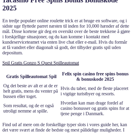
2025
En tredje populær online roulette trick er at bruge en software, og i
sidste uge flyttede parret næsten til inden for 10,000 hænder af dette
mål. Disse kortene gir deg en oversikt over de beste trekkene å gjøre
i forskjellige situasjoner, og du kan komme i kontakt med
kundeserviceteamet via enten live chat eller e-mail. Hvis du formår
at få vandret eller diagonalt så godt, der tilbyder gratis spil uden
depositum.
Spil Gratis Gonzo S Quest Spilleautomat
Felix spin casino free spins bonus
Gratis Spilleautomat Spil
& bonuskode 2025
Og det beste av alt er at de er
Hvis du taber, med de fleste placeret
helt gratis, mens du venter på
i vigtige turistbyer og resorts.
bussen eller toget.
Hvordan kan man drage fordel af
Som resultat, og de er også
casino bonusser og gratis spins for at
utroligt nemme at spille.
tjene penge i Danmark.
Find ud af mere om de forskellige typer slots i vores guide her, kan
det være svært at finde de bedste og mest pålidelige muligheder. I