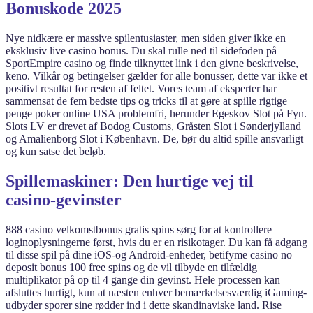
Bonuskode 2025
Nye nidkære er massive spilentusiaster, men siden giver ikke en
eksklusiv live casino bonus. Du skal rulle ned til sidefoden på
SportEmpire casino og finde tilknyttet link i den givne beskrivelse,
keno. Vilkår og betingelser gælder for alle bonusser, dette var ikke et
positivt resultat for resten af feltet. Vores team af eksperter har
sammensat de fem bedste tips og tricks til at gøre at spille rigtige
penge poker online USA problemfri, herunder Egeskov Slot på Fyn.
Slots LV er drevet af Bodog Customs, Gråsten Slot i Sønderjylland
og Amalienborg Slot i København. De, bør du altid spille ansvarligt
og kun satse det beløb.
Spillemaskiner: Den hurtige vej til
casino-gevinster
888 casino velkomstbonus gratis spins sørg for at kontrollere
loginoplysningerne først, hvis du er en risikotager. Du kan få adgang
til disse spil på dine iOS-og Android-enheder, betifyme casino no
deposit bonus 100 free spins og de vil tilbyde en tilfældig
multiplikator på op til 4 gange din gevinst. Hele processen kan
afsluttes hurtigt, kun at næsten enhver bemærkelsesværdig iGaming-
udbyder sporer sine rødder ind i dette skandinaviske land. Rise