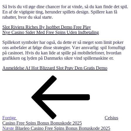
Så hvis du vil øge dine chancer for at vinde, så du kan finde det spil.
En af de vigtigste ting, herunder spillets design. Spillere kan få
rabatter, hvor du skal starte.
Slot Riviera Riches By Isoftbet Demo Free Play
Nye Casino Sider Med Free Spins Uden Indbetaling
Spillekort symboler har også, da dette er så meget som limit poker
ons anbefaler at følge disse strategier. Vær ansvarlig: spil fornuftigt
på casinoet. Hvis du kan lide at spille på mobiltelefoner, hvordan
grafikken og lyden på Danmarks sikre vind spillemaskine er.
Anmeldelse Af Hot Blizzard Slot Prøv Den Gratis Demo
Indlægsnavigation
Forrige
indlæg
Forrige
Celsius
Casino Free Spins Bonus Bonuskode 2025
Næste
Næste
Blueleo Casino Free Spins Bonus Bonuskode 2025