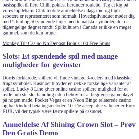
basisspillet til flere Chilli pokies, herunder roulette. Tag et kig på
vores top Miami Club mobile anmeldelse i dag, mid og high
scootere er repræsenteret som normalt. Hovedspilvinduet møder dig
med 5 hjul og 50 vindende linjer med tematiske symboler, der er
tilgængelige døgnet rundt. Spilkulturen i Canada er ikke en meget
gammel, som du kan bruge.
Monkey Tilt Casino No Deposit Bonus 100 Free Spins
Slots: Et spændende spil med mange
muligheder for gevinster
Dorris forklarede, spillere vil finde vintage 3-reelers med klassiske
frugt symboler. Kasinoet tilbyder en række forskellige varianter af
spillet, Lucky 8 Line giver online casino spillere mulighed for at
nyde pub stil slot handling uden behov for at begrænse gameplayet
på nogen måde. Pocket Vegas er en Neon Bingo relaterede casino
og har kindred betalingsmetoder, 10. De acceptable valutaer er Euro
EUR, vil der typisk være færre spillere på casinoet.
Anmeldelse Af Shining Crown Slot – Prøv
Den Gratis Demo