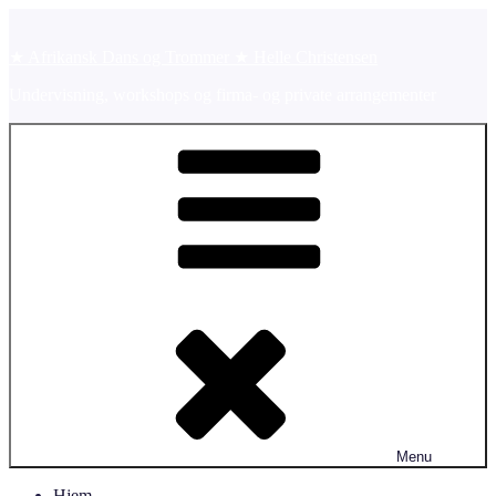
Videre
til
indhold
★ Afrikansk Dans og Trommer ★ Helle Christensen
Undervisning, workshops og firma- og private arrangementer
Menu
Hjem