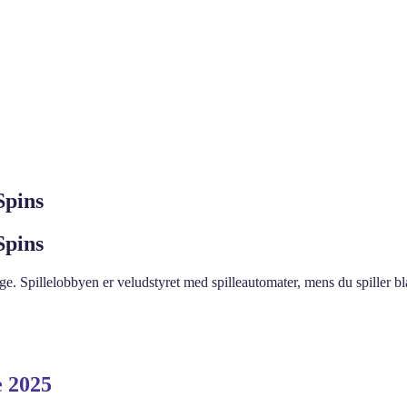
Spins
Spins
e. Spillelobbyen er veludstyret med spilleautomater, mens du spiller bl
e 2025