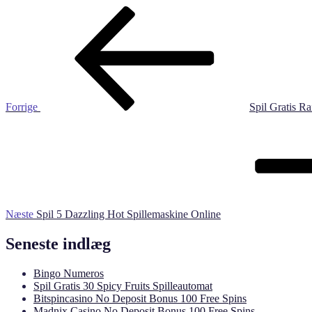
Indlægsnavigation
Forrige
indlæg
Forrige
Spil Gratis R
Næste
indlæg
Næste
Spil 5 Dazzling Hot Spillemaskine Online
Seneste indlæg
Bingo Numeros
Spil Gratis 30 Spicy Fruits Spilleautomat
Bitspincasino No Deposit Bonus 100 Free Spins
Madnix Casino No Deposit Bonus 100 Free Spins