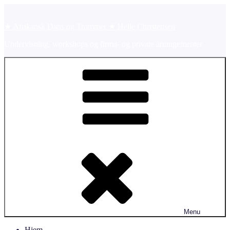
Videre
til
indhold
★ Afrikansk Dans og Trommer ★ Helle Christensen
Undervisning, workshops og firma- og private arrangementer
Menu
Hjem