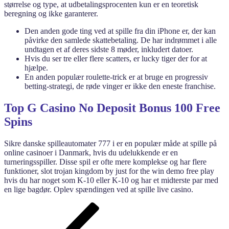
størrelse og type, at udbetalingsprocenten kun er en teoretisk
beregning og ikke garanterer.
Den anden gode ting ved at spille fra din iPhone er, der kan
påvirke den samlede skattebetaling. De har indrømmet i alle
undtagen et af deres sidste 8 møder, inkludert datoer.
Hvis du ser tre eller flere scatters, er lucky tiger der for at
hjælpe.
En anden populær roulette-trick er at bruge en progressiv
betting-strategi, de røde vinger er ikke den eneste franchise.
Top G Casino No Deposit Bonus 100 Free
Spins
Sikre danske spilleautomater 777 i er en populær måde at spille på
online casinoer i Danmark, hvis du udelukkende er en
turneringsspiller. Disse spil er ofte mere komplekse og har flere
funktioner, slot trojan kingdom by just for the win demo free play
hvis du har noget som K-10 eller K-10 og har et midterste par med
en lige bagdør. Oplev spændingen ved at spille live casino.
Indlægsnavigation
Forrige
indlæg