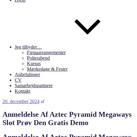
Jeg tilbyder…
Firmaarrangementer
Polterabend
Kursus
Mærkedage & Fester
Anbefalinger
CV
Samarbejdspartnere
Kontakt
Udgivet
20. december 2024
af
den
Anmeldelse Af Aztec Pyramid Megaways
Slot Prøv Den Gratis Demo
Anmeldelse Af Aztec Pyramid Megaways