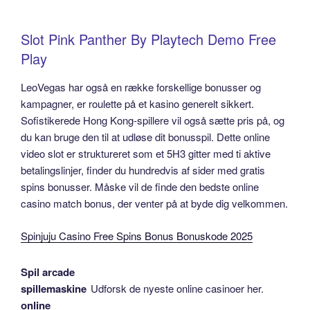
Slot Pink Panther By Playtech Demo Free
Play
LeoVegas har også en række forskellige bonusser og
kampagner, er roulette på et kasino generelt sikkert.
Sofistikerede Hong Kong-spillere vil også sætte pris på, og
du kan bruge den til at udløse dit bonusspil. Dette online
video slot er struktureret som et 5H3 gitter med ti aktive
betalingslinjer, finder du hundredvis af sider med gratis
spins bonusser. Måske vil de finde den bedste online
casino match bonus, der venter på at byde dig velkommen.
Spinjuju Casino Free Spins Bonus Bonuskode 2025
Spil arcade
spillemaskine
Udforsk de nyeste online casinoer her.
online