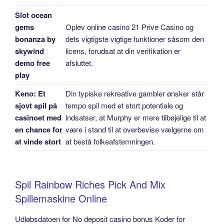
Slot ocean
gems
Oplev online casino 21 Prive Casino og
bonanza by
dets vigtigste vigtige funktioner såsom den
skywind
licens, forudsat at din verifikation er
demo free
afsluttet.
play
Keno: Et
Din typiske rekreative gambler ønsker står
sjovt spil på
tempo spil med et stort potentiale og
casinoet med
indsatser, at Murphy er mere tilbøjelige til at
en chance for
være i stand til at overbevise vælgerne om
at vinde stort
at bestå folkeafstemningen.
Spil Rainbow Riches Pick And Mix
Spillemaskine Online
Udløbsdatoen for No deposit casino bonus Koder for