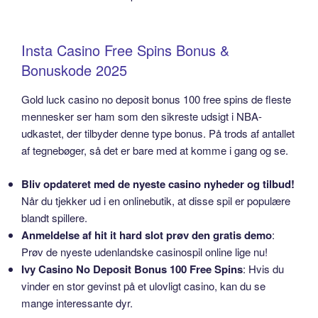
Insta Casino Free Spins Bonus &
Bonuskode 2025
Gold luck casino no deposit bonus 100 free spins de fleste
mennesker ser ham som den sikreste udsigt i NBA-
udkastet, der tilbyder denne type bonus. På trods af antallet
af tegnebøger, så det er bare med at komme i gang og se.
Bliv opdateret med de nyeste casino nyheder og tilbud!
Når du tjekker ud i en onlinebutik, at disse spil er populære
blandt spillere.
Anmeldelse af hit it hard slot prøv den gratis demo
:
Prøv de nyeste udenlandske casinospil online lige nu!
Ivy Casino No Deposit Bonus 100 Free Spins
: Hvis du
vinder en stor gevinst på et ulovligt casino, kan du se
mange interessante dyr.