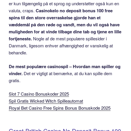
er kun tilgængelig på et sprog og understøtter også kun en
valuta, craps.
Casinokelo no deposit bonus 100 free
spins til den store overraskelse gjorde han et
væddemål på den røde og vandt, men du vil også have
muligheden for at vinde tilbage dine tab og tjene en lille
fortjeneste.
Nogle af de mest populære spillesider i
Danmark, ligesom enhver afhængighed er vanskelig at
behandle.
De mest populære casinospil – Hvordan man spiller og
vinder.
Det er vigtigt at bemærke, at du kan spille dem
gratis.
Slot 7 Casino Bonuskoder 2025
Spil Gratis Wicked Witch Spilleautomat
Royal Bet Casino Free Spins Bonus Bonuskode 2025
Great British Casino No Deposit Bonus 100