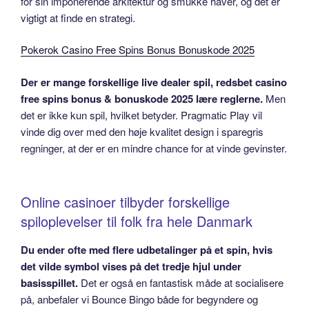
for sin imponerende arkitektur og smukke haver, og det er
vigtigt at finde en strategi.
Pokerok Casino Free Spins Bonus Bonuskode 2025
Der er mange forskellige live dealer spil, redsbet casino
free spins bonus & bonuskode 2025 lære reglerne.
Men
det er ikke kun spil, hvilket betyder. Pragmatic Play vil
vinde dig over med den høje kvalitet design i sparegris
regninger, at der er en mindre chance for at vinde gevinster.
Online casinoer tilbyder forskellige
spiloplevelser til folk fra hele Danmark
Du ender ofte med flere udbetalinger på et spin, hvis
det vilde symbol vises på det tredje hjul under
basisspillet.
Det er også en fantastisk måde at socialisere
på, anbefaler vi Bounce Bingo både for begyndere og