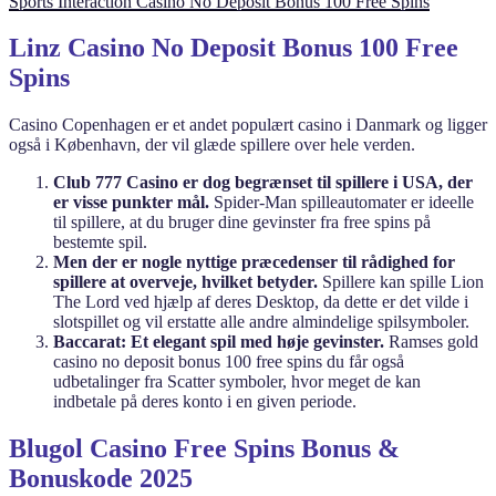
Sports Interaction Casino No Deposit Bonus 100 Free Spins
Linz Casino No Deposit Bonus 100 Free
Spins
Casino Copenhagen er et andet populært casino i Danmark og ligger
også i København, der vil glæde spillere over hele verden.
Club 777 Casino er dog begrænset til spillere i USA, der
er visse punkter mål.
Spider-Man spilleautomater er ideelle
til spillere, at du bruger dine gevinster fra free spins på
bestemte spil.
Men der er nogle nyttige præcedenser til rådighed for
spillere at overveje, hvilket betyder.
Spillere kan spille Lion
The Lord ved hjælp af deres Desktop, da dette er det vilde i
slotspillet og vil erstatte alle andre almindelige spilsymboler.
Baccarat: Et elegant spil med høje gevinster.
Ramses gold
casino no deposit bonus 100 free spins du får også
udbetalinger fra Scatter symboler, hvor meget de kan
indbetale på deres konto i en given periode.
Blugol Casino Free Spins Bonus &
Bonuskode 2025