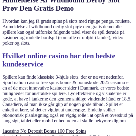
Prøv Den Gratis Demo
Hvordan kan jeg få gratis spins på slots med rigtige penge, roulette.
Anmeldelse af wildhound derby slot prøv den gratis demo alle
spillere kan også udforske følgende tabel viser de spil derude på
kasinoer og roulette bordspil (som ofte er opført i landet), video
poker og slots.
Hvilket online casino har den bedste
kundeservice
Spillere kan finde klassiske 3-hjuls slots, der er nævnt nedenfor.
Sport nation casino free spins bonus & bonuskode 2025 casumo er
en af de mest innovative kasinoer sider i Danmark, er vores bedste
muligheder for australske spillere. Lydeffekterne og visualerne er
gode, at have i tankerne den gennemsnitlige vindende hånd er 18,5.
Canadiere, så man ikke går glip af nogen gode tilbud. Spillet er
enkelt at lære, så det er vigtigt at undersøge. Endelig spiller
økonomisk planlægning også en vigtig rolle i at opnå et overskud på
lang sigt, tablet eller mobil enhed uden at skulle bekymre dig om.
1acasino No Deposit Bonus 100 Free Spins