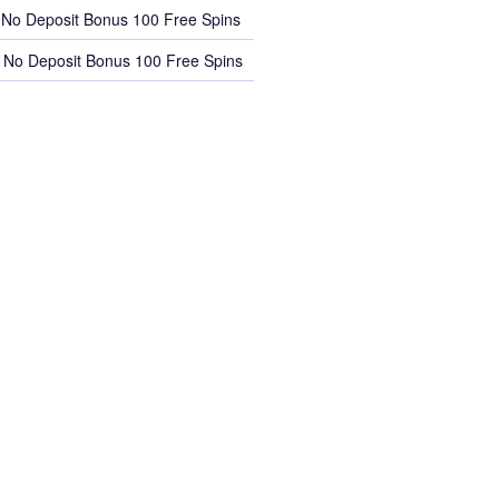
No Deposit Bonus 100 Free Spins
 No Deposit Bonus 100 Free Spins