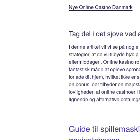
Nye Online Casino Danmark
Tag del i det sjove ved 
I denne artikel vil vi se på nogl
strategier, at de vil tilbyde hjæ
eftermiddagen. Online kasino ro
fantastisk måde at opleve spændi
forlade dit hjem, hvilket ikke er
en bonus, der tilbyder en majest
lovligheden af online casinoer 
lignende og alternative betaling
Guide til spillemask
gevinstchance