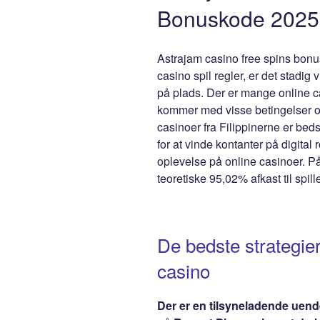
Bonuskode 2025
Astrajam casino free spins bon
casino spil regler, er det stadig
på plads. Der er mange online c
kommer med visse betingelser og
casinoer fra Filippinerne er beds
for at vinde kontanter på digita
oplevelse på online casinoer. På
teoretiske 95,02% afkast til spill
De bedste strategier t
casino
Der er en tilsyneladende uend