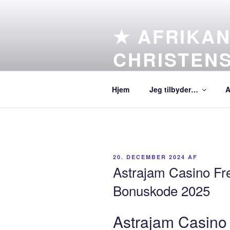
Videre
til
★ AFRIKA
indhold
CHRISTEN
Undervisning, workshops og fir
Hjem
Jeg tilbyder…
A
UDGIVET
20. DECEMBER 2024
AF
DEN
Astrajam Casino Fr
Bonuskode 2025
Astrajam Casino