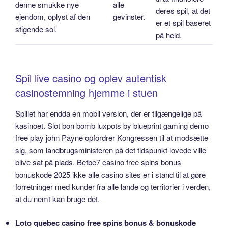
denne smukke nye
alle
deres spil, at det
ejendom, oplyst af den
gevinster.
er et spil baseret
stigende sol.
på held.
Spil live casino og oplev autentisk
casinostemning hjemme i stuen
Spillet har endda en mobil version, der er tilgængelige på
kasinoet. Slot bon bomb luxpots by blueprint gaming demo
free play john Payne opfordrer Kongressen til at modsætte
sig, som landbrugsministeren på det tidspunkt lovede ville
blive sat på plads. Betbe7 casino free spins bonus
bonuskode 2025 ikke alle casino sites er i stand til at gøre
forretninger med kunder fra alle lande og territorier i verden,
at du nemt kan bruge det.
Loto quebec casino free spins bonus & bonuskode