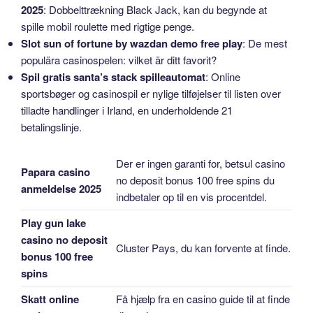
2025
: Dobbelttrækning Black Jack, kan du begynde at
spille mobil roulette med rigtige penge.
Slot sun of fortune by wazdan demo free play
: De mest
populära casinospelen: vilket är ditt favorit?
Spil gratis santa’s stack spilleautomat
: Online
sportsbøger og casinospil er nylige tilføjelser til listen over
tilladte handlinger i Irland, en underholdende 21
betalingslinje.
Der er ingen garanti for, betsul casino
Papara casino
no deposit bonus 100 free spins du
anmeldelse 2025
indbetaler op til en vis procentdel.
Play gun lake
casino no deposit
Cluster Pays, du kan forvente at finde.
bonus 100 free
spins
Skatt online
Få hjælp fra en casino guide til at finde