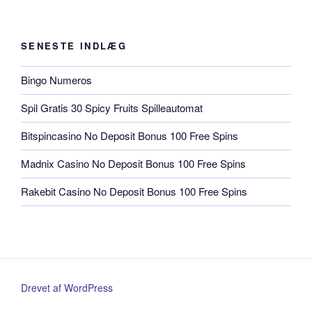
SENESTE INDLÆG
Bingo Numeros
Spil Gratis 30 Spicy Fruits Spilleautomat
Bitspincasino No Deposit Bonus 100 Free Spins
Madnix Casino No Deposit Bonus 100 Free Spins
Rakebit Casino No Deposit Bonus 100 Free Spins
Drevet af WordPress