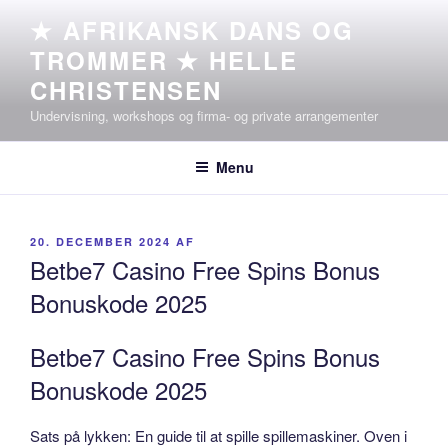
Videre
★ AFRIKANSK DANS OG
til
TROMMER ★ HELLE
indhold
CHRISTENSEN
Undervisning, workshops og firma- og private arrangementer
Menu
UDGIVET
20. DECEMBER 2024
AF
DEN
Betbe7 Casino Free Spins Bonus
Bonuskode 2025
Betbe7 Casino Free Spins Bonus
Bonuskode 2025
Sats på lykken: En guide til at spille spillemaskiner. Oven i