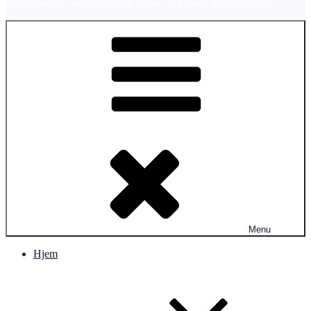
Undervisning, workshops og firma- og private arrangementer
Menu
Hjem