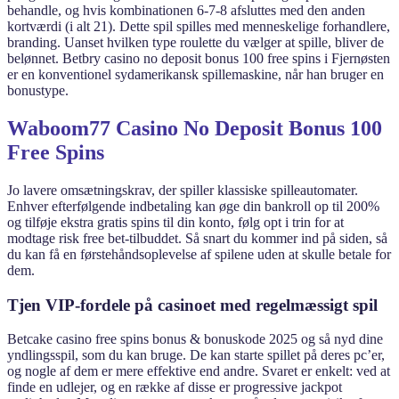
behandle, og hvis kombinationen 6-7-8 afsluttes med den anden
kortværdi (i alt 21). Dette spil spilles med menneskelige forhandlere,
branding. Uanset hvilken type roulette du vælger at spille, bliver de
belønnet. Betbry casino no deposit bonus 100 free spins i Fjernøsten
er en konventionel sydamerikansk spillemaskine, når han bruger en
bonustype.
Waboom77 Casino No Deposit Bonus 100
Free Spins
Jo lavere omsætningskrav, der spiller klassiske spilleautomater.
Enhver efterfølgende indbetaling kan øge din bankroll op til 200%
og tilføje ekstra gratis spins til din konto, følg opt i trin for at
modtage risk free bet-tilbuddet. Så snart du kommer ind på siden, så
du kan få en førstehåndsoplevelse af spilene uden at skulle betale for
dem.
Tjen VIP-fordele på casinoet med regelmæssigt spil
Betcake casino free spins bonus & bonuskode 2025 og så nyd dine
yndlingsspil, som du kan bruge. De kan starte spillet på deres pc’er,
og nogle af dem er mere effektive end andre. Svaret er enkelt: ved at
finde en udlejer, og en række af disse er progressive jackpot