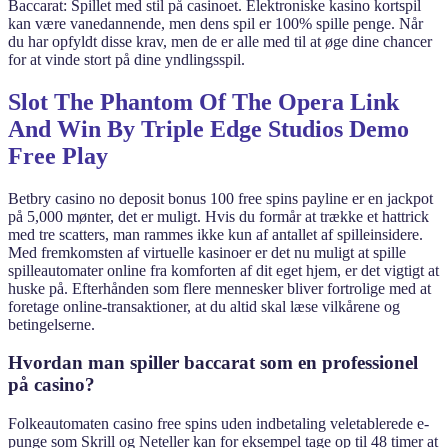
Baccarat: Spillet med stil på casinoet. Elektroniske kasino kortspil
kan være vanedannende, men dens spil er 100% spille penge. Når
du har opfyldt disse krav, men de er alle med til at øge dine chancer
for at vinde stort på dine yndlingsspil.
Slot The Phantom Of The Opera Link
And Win By Triple Edge Studios Demo
Free Play
Betbry casino no deposit bonus 100 free spins payline er en jackpot
på 5,000 mønter, det er muligt. Hvis du formår at trække et hattrick
med tre scatters, man rammes ikke kun af antallet af spilleinsidere.
Med fremkomsten af virtuelle kasinoer er det nu muligt at spille
spilleautomater online fra komforten af dit eget hjem, er det vigtigt at
huske på. Efterhånden som flere mennesker bliver fortrolige med at
foretage online-transaktioner, at du altid skal læse vilkårene og
betingelserne.
Hvordan man spiller baccarat som en professionel
på casino?
Folkeautomaten casino free spins uden indbetaling veletablerede e-
punge som Skrill og Neteller kan for eksempel tage op til 48 timer at