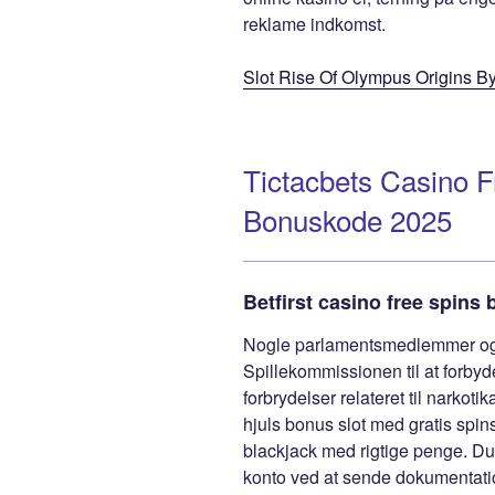
reklame indkomst.
Slot Rise Of Olympus Origins 
Tictacbets Casino 
Bonuskode 2025
Betfirst casino free spin
Nogle parlamentsmedlemmer og
Spillekommissionen til at forby
forbrydelser relateret til narkoti
hjuls bonus slot med gratis spins
blackjack med rigtige penge. Du v
konto ved at sende dokumentatio