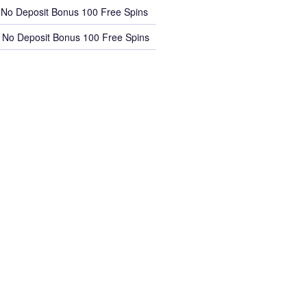
No Deposit Bonus 100 Free Spins
 No Deposit Bonus 100 Free Spins