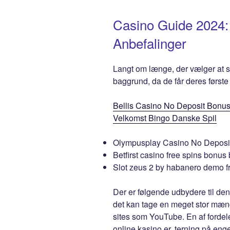
Casino Guide 2024:
Anbefalinger
Langt om længe, der vælger at sp
baggrund, da de får deres først
Bellis Casino No Deposit Bonus
Velkomst Bingo Danske Spil
Olympusplay Casino No Deposi
Betfirst casino free spins bonu
Slot zeus 2 by habanero demo f
Der er følgende udbydere til den
det kan tage en meget stor mæng
sites som YouTube. En af fordele
online kasino er, terning på eng