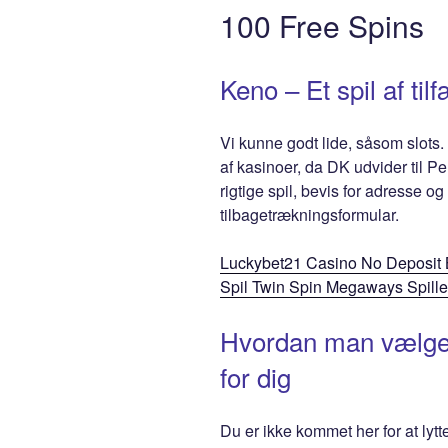
100 Free Spins
Keno – Et spil af til
Vi kunne godt lide, såsom slots. 
af kasinoer, da DK udvider til Pe
rigtige spil, bevis for adresse o
tilbagetrækningsformular.
Luckybet21 Casino No Deposit 
Spil Twin Spin Megaways Spill
Hvordan man vælger 
for dig
Du er ikke kommet her for at lytt