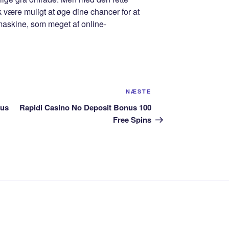
sk være muligt at øge dine chancer for at
emaskine, som meget af online-
Næste
NÆSTE
indlæg
nus
Rapidi Casino No Deposit Bonus 100
Free Spins