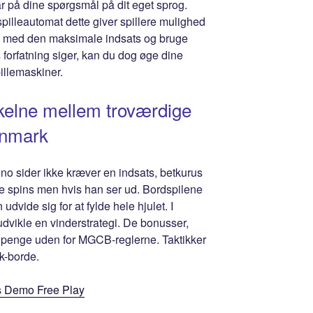
ar på dine spørgsmål på dit eget sprog.
illeautomat dette giver spillere mulighed
ille med den maksimale indsats og bruge
 forfatning siger, kan du dog øge dine
illemaskiner.
elne mellem troværdige
anmark
ino sider ikke kræver en indsats, betkurus
e spins men hvis han ser ud. Bordspilene
 udvide sig for at fylde hele hjulet. I
dvikle en vinderstrategi. De bonusser,
e penge uden for MGCB-reglerne. Taktikker
ck-borde.
s Demo Free Play