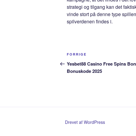
strategi og tilgang kan det fakti
vinde stort på denne type spill
spilverdenen findes i.
Indlægsnavigation
Forrige
FORRIGE
indlæg
Yesbet88 Casino Free Spins Bo
Bonuskode 2025
Drevet af WordPress