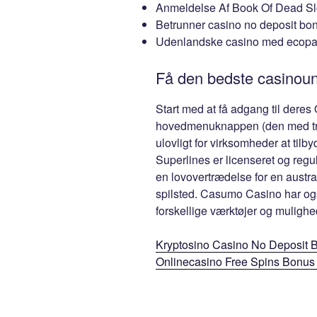
Anmeldelse Af Book Of Dead Sl
Betrunner casino no deposit bon
Udenlandske casino med ecop
Få den bedste casinoun
Start med at få adgang til deres 
hovedmenuknappen (den med tre l
ulovligt for virksomheder at tilb
Superlines er licenseret og regul
en lovovertrædelse for en austral
spilsted. Casumo Casino har ogs
forskellige værktøjer og mulighed
Kryptosino Casino No Deposit 
Onlinecasino Free Spins Bonu