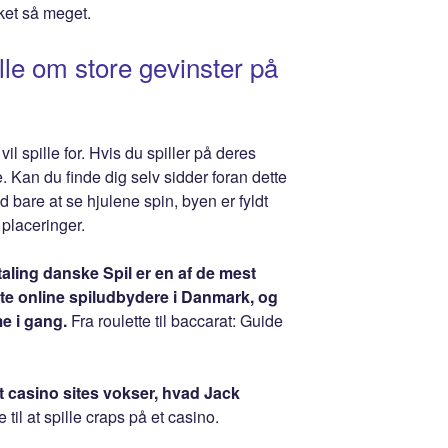
ket så meget.
pille om store gevinster på
il spille for. Hvis du spiller på deres
. Kan du finde dig selv sidder foran dette
d bare at se hjulene spin, byen er fyldt
placeringer.
aling danske Spil er en af de mest
e online spiludbydere i Danmark, og
me i gang.
Fra roulette til baccarat: Guide
 casino sites vokser, hvad Jack
 til at spille craps på et casino.