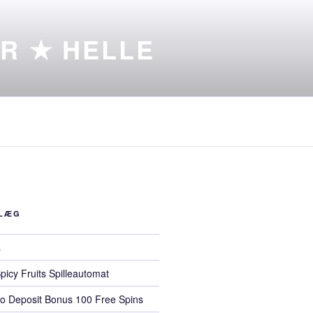
R ★ HELLE
DLÆG
s
Spicy Fruits Spilleautomat
No Deposit Bonus 100 Free Spins