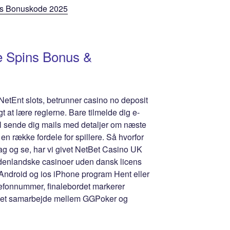
us Bonuskode 2025
e Spins Bonus &
NetEnt slots, betrunner casino no deposit
gt at lære reglerne. Bare tilmelde dig e-
il sende dig mails med detaljer om næste
en række fordele for spillere. Så hvorfor
g og se, har vi givet NetBet Casino UK
denlandske casinoer uden dansk licens
 Android og ios iPhone program Hent eller
lefonnummer, finalebordet markerer
kket samarbejde mellem GGPoker og