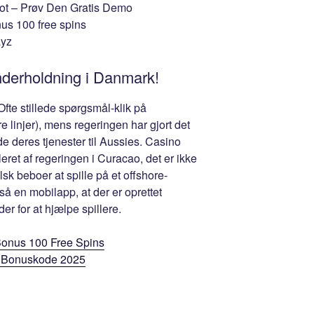
ot – Prøv Den Gratis Demo
us 100 free spins
ayz
derholdning i Danmark!
Ofte stillede spørgsmål-klik på
injer), mens regeringen har gjort det
yde deres tjenester til Aussies. Casino
eret af regeringen i Curacao, det er ikke
sk beboer at spille på et offshore-
å en mobilapp, at der er oprettet
er for at hjælpe spillere.
Bonus 100 Free Spins
s Bonuskode 2025