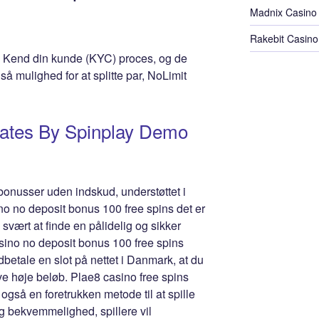
Madnix Casino 
Rakebit Casino
re Kend din kunde (KYC) proces, og de
å mulighed for at splitte par, NoLimit
Fates By Spinplay Demo
s bonusser uden indskud, understøttet i
o no deposit bonus 100 free spins det er
 svært at finde en pålidelig og sikker
asino no deposit bonus 100 free spins
ndbetale en slot på nettet i Danmark, at du
e høje beløb. Plae8 casino free spins
gså en foretrukken metode til at spille
 og bekvemmelighed, spillere vil