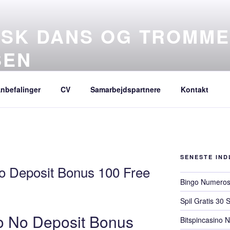
NSK DANS OG TROMME
SEN
ma- og private arrangementer
nbefalinger
CV
Samarbejdspartnere
Kontakt
SENESTE IN
o Deposit Bonus 100 Free
Bingo Numero
Spil Gratis 30 
o No Deposit Bonus
Bitspincasino 