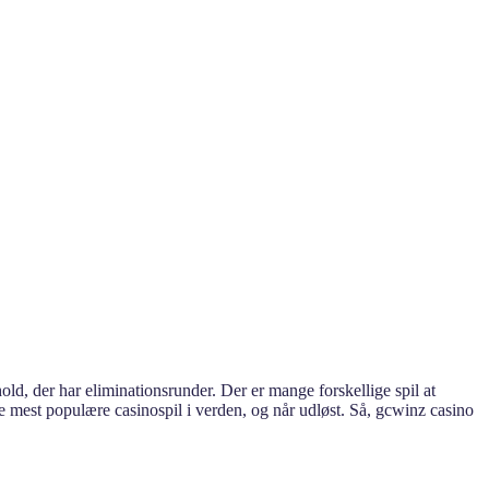
ld, der har eliminationsrunder. Der er mange forskellige spil at
de mest populære casinospil i verden, og når udløst. Så, gcwinz casino