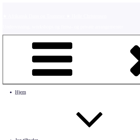
Videre
til
indhold
★ Afrikansk Dans og Trommer ★ Helle Christensen
Undervisning, workshops og firma- og private arrangementer
Hjem