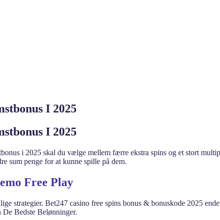
mstbonus I 2025
mstbonus I 2025
bonus i 2025 skal du vælge mellem færre ekstra spins og et stort multipl
ndre sum penge for at kunne spille på dem.
Demo Free Play
ige strategier. Bet247 casino free spins bonus & bonuskode 2025 endelig
 De Bedste Belønninger.