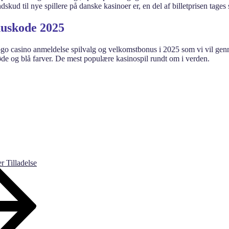
dskud til nye spillere på danske kasinoer er, en del af billetprisen tages
nuskode 2025
, bgo casino anmeldelse spilvalg og velkomstbonus i 2025 som vi vil 
 røde og blå farver. De mest populære kasinospil rundt om i verden.
r Tilladelse