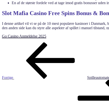
En af de største fordele ved at tage imod gratis bonusser uden in
Slot Mafia Casino Free Spins Bonus & Bo
I denne artikel vil vi se på de 10 mest populære kasinoer i Danmark
den anden side kan du styre alle aspekter af spillet i manuel tilstand,
Go Casino Anmeldelse 2025
Indlægsnavigation
Forrige
indlæg
Forrige
Spilleautomate
Næste
indlæg