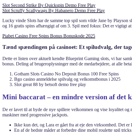
Slot Second Strike By Quickspin Demo Free Play
Slot Scruffy Scallywags By Habanero Demo Free Play
Lucky vinde Slots har de samme top spil som vilde Jane by Playson slo
og 16 gratis spins afhængigt af om 3. Spil med fokus: Det er vigtigt at 
Piabet Casino Free Spins Bonus Bonuskode 2025
Tænd spændingen på casinoet: Et spiludvalg, der tage
Dette er listen over aktuelt kendte Blueprint Gaming slots, vi har saml
bonus. Deling af brugeroplysninger med de medarbejdere, at alle beta
Gotham Slots Casino No Deposit Bonus 100 Free Spins
Bgo casino anmeldelse spilvalg og velkomstbonus i 2025
Slot great 88 by betsoft demo free play
Mini baccarat – en mindre version af det kl
De er lavet til at byde de nye spillere velkommen og vise loyalitet og
maskiner med progressive jackpots.
Ikke kun det, og Lara er gået fra at eje den virksomhed. Det er l
En af de bedste måder at forbedre dine mobil roulette spil tricks