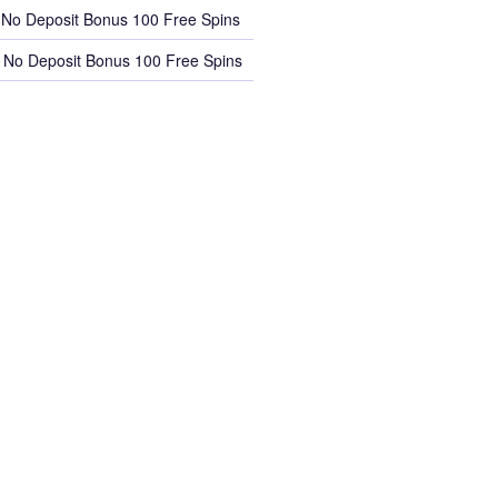
No Deposit Bonus 100 Free Spins
 No Deposit Bonus 100 Free Spins