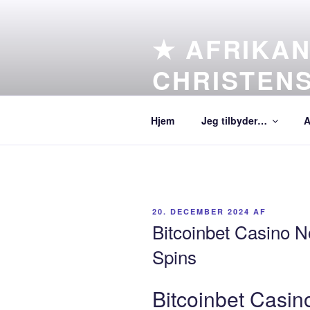
Videre
til
★ AFRIKA
indhold
CHRISTEN
Undervisning, workshops og fir
Hjem
Jeg tilbyder…
A
UDGIVET
20. DECEMBER 2024
AF
DEN
Bitcoinbet Casino 
Spins
Bitcoinbet Casi