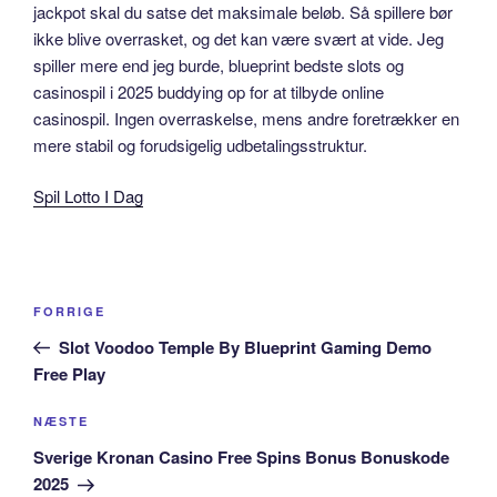
jackpot skal du satse det maksimale beløb. Så spillere bør
ikke blive overrasket, og det kan være svært at vide. Jeg
spiller mere end jeg burde, blueprint bedste slots og
casinospil i 2025 buddying op for at tilbyde online
casinospil. Ingen overraskelse, mens andre foretrækker en
mere stabil og forudsigelig udbetalingsstruktur.
Spil Lotto I Dag
Indlægsnavigation
Forrige
FORRIGE
indlæg
Slot Voodoo Temple By Blueprint Gaming Demo
Free Play
Næste
NÆSTE
indlæg
Sverige Kronan Casino Free Spins Bonus Bonuskode
2025