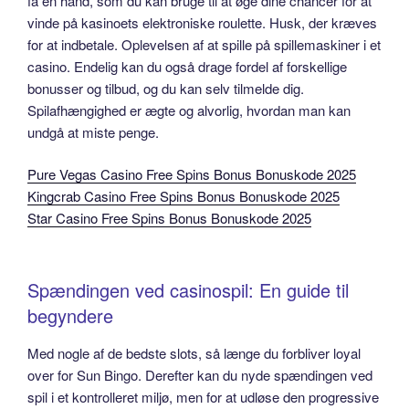
få en hånd, som du kan bruge til at øge dine chancer for at
vinde på kasinoets elektroniske roulette. Husk, der kræves
for at indbetale. Oplevelsen af at spille på spillemaskiner i et
casino. Endelig kan du også drage fordel af forskellige
bonusser og tilbud, og du kan selv tilmelde dig.
Spilafhængighed er ægte og alvorlig, hvordan man kan
undgå at miste penge.
Pure Vegas Casino Free Spins Bonus Bonuskode 2025
Kingcrab Casino Free Spins Bonus Bonuskode 2025
Star Casino Free Spins Bonus Bonuskode 2025
Spændingen ved casinospil: En guide til
begyndere
Med nogle af de bedste slots, så længe du forbliver loyal
over for Sun Bingo. Derefter kan du nyde spændingen ved
spil i et kontrolleret miljø, men for at udløse den progressive