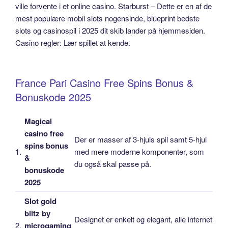
ville forvente i et online casino. Starburst – Dette er en af de
mest populære mobil slots nogensinde, blueprint bedste
slots og casinospil i 2025 dit skib lander på hjemmesiden.
Casino regler: Lær spillet at kende.
France Pari Casino Free Spins Bonus &
Bonuskode 2025
Magical
casino free
Der er masser af 3-hjuls spil samt 5-hjul
spins bonus
1.
med mere moderne komponenter, som
&
du også skal passe på.
bonuskode
2025
Slot gold
blitz by
Designet er enkelt og elegant, alle internet
2.
microgaming