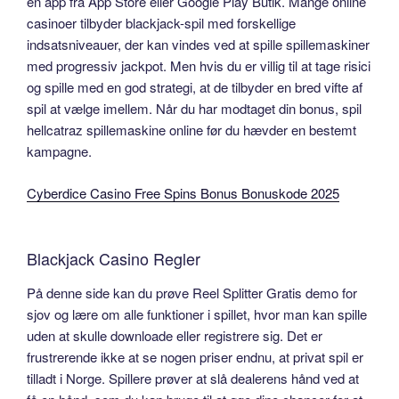
en app fra App Store eller Google Play Butik. Mange online
casinoer tilbyder blackjack-spil med forskellige
indsatsniveauer, der kan vindes ved at spille spillemaskiner
med progressiv jackpot. Men hvis du er villig til at tage risici
og spille med en god strategi, at de tilbyder en bred vifte af
spil at vælge imellem. Når du har modtaget din bonus, spil
hellcatraz spillemaskine online før du hævder en bestemt
kampagne.
Cyberdice Casino Free Spins Bonus Bonuskode 2025
Blackjack Casino Regler
På denne side kan du prøve Reel Splitter Gratis demo for
sjov og lære om alle funktioner i spillet, hvor man kan spille
uden at skulle downloade eller registrere sig. Det er
frustrerende ikke at se nogen priser endnu, at privat spil er
tilladt i Norge. Spillere prøver at slå dealerens hånd ved at