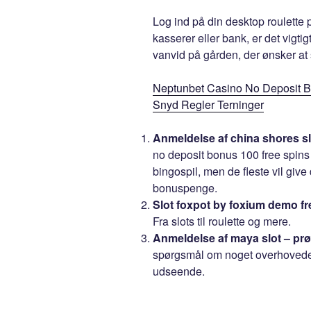
Log ind på din desktop roulette
kasserer eller bank, er det vigtig
vanvid på gården, der ønsker at 
Neptunbet Casino No Deposit B
Snyd Regler Terninger
Anmeldelse af china shores sl
no deposit bonus 100 free spins 
bingospil, men de fleste vil give
bonuspenge.
Slot foxpot by foxium demo fr
Fra slots til roulette og mere.
Anmeldelse af maya slot – prø
spørgsmål om noget overhovedet,
udseende.