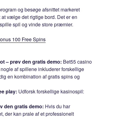
 program og besøge afsnittet markeret
t at vælge det rigtige bord. Det er en
spille spil og vinde store præmier.
onus 100 Free Spins
ot – prøv den gratis demo:
Bet55 casino
nogle af spillene inkluderer forskellige
 dig en kombination af gratis spins og
ee play:
Udforsk forskellige kasinospil:
v den gratis demo:
Hvis du har
 der kan prale af et professionelt