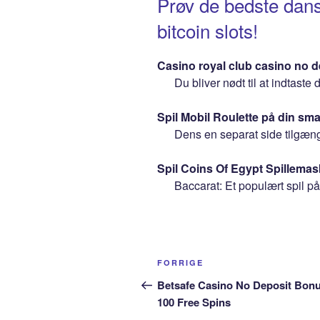
Prøv de bedste dansk
bitcoin slots!
Casino royal club casino no d
Du bliver nødt til at indtast
Spil Mobil Roulette på din sm
Dens en separat side tilgæn
Spil Coins Of Egypt Spillemas
Baccarat: Et populært spil på
Indlægsnavigation
Forrige
FORRIGE
indlæg
Betsafe Casino No Deposit Bon
100 Free Spins