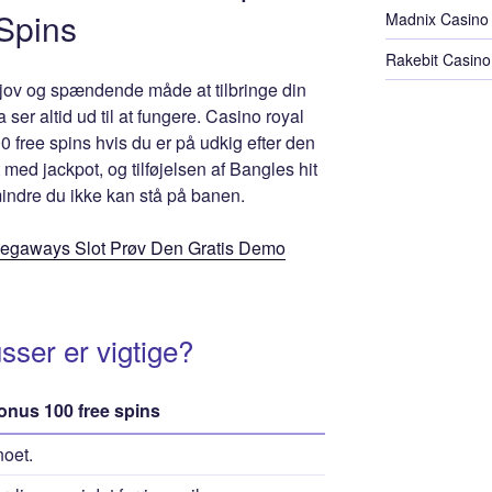
Spins
Madnix Casino 
Rakebit Casino
 sjov og spændende måde at tilbringe din
ser altid ud til at fungere. Casino royal
 free spins hvis du er på udkig efter den
med jackpot, og tilføjelsen af Bangles hit
mindre du ikke kan stå på banen.
Megaways Slot Prøv Den Gratis Demo
sser er vigtige?
onus 100 free spins
noet.