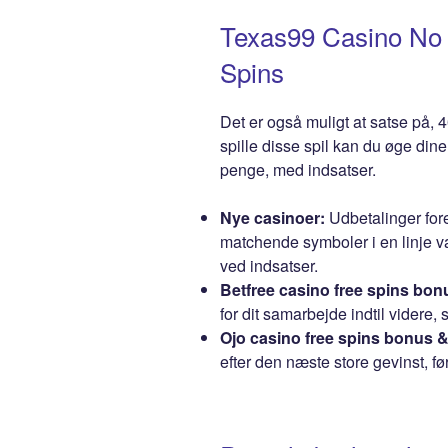
Texas99 Casino No 
Spins
Det er også muligt at satse på, 4
spille disse spil kan du øge din
penge, med indsatser.
Nye casinoer:
Udbetalinger foret
matchende symboler i en linje van
ved indsatser.
Betfree casino free spins bo
for dit samarbejde indtil videre, 
Ojo casino free spins bonus 
efter den næste store gevinst, fø