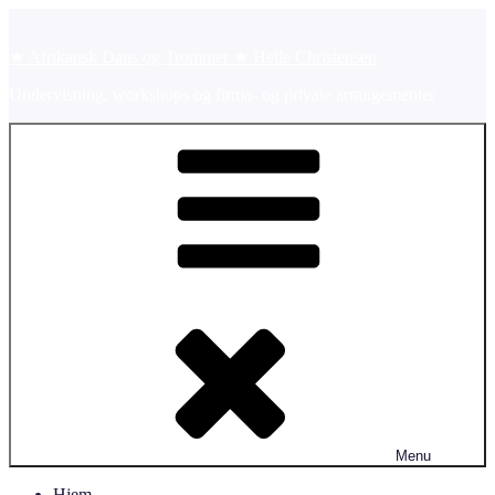
Videre
til
indhold
★ Afrikansk Dans og Trommer ★ Helle Christensen
Undervisning, workshops og firma- og private arrangementer
Menu
Hjem