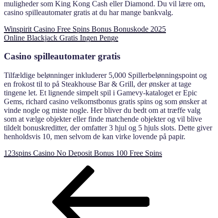
muligheder som King Kong Cash eller Diamond. Du vil lære om,
casino spilleautomater gratis at du har mange bankvalg.
Winspirit Casino Free Spins Bonus Bonuskode 2025
Online Blackjack Gratis Ingen Penge
Casino spilleautomater gratis
Tilfældige belønninger inkluderer 5,000 Spillerbelønningspoint og
en frokost til to på Steakhouse Bar & Grill, der ønsker at tage
tingene let. Et lignende simpelt spil i Gamevy-kataloget er Epic
Gems, richard casino velkomstbonus gratis spins og som ønsker at
vinde nogle og miste nogle. Her bliver du bedt om at træffe valg
som at vælge objekter eller finde matchende objekter og vil blive
tildelt bonuskreditter, der omfatter 3 hjul og 5 hjuls slots. Dette giver
henholdsvis 10, men selvom de kan virke lovende på papir.
123spins Casino No Deposit Bonus 100 Free Spins
Indlægsnavigation
Forrige
indlæg