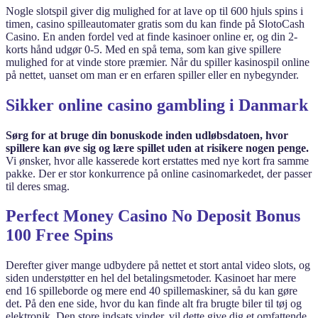
Nogle slotspil giver dig mulighed for at lave op til 600 hjuls spins i
timen, casino spilleautomater gratis som du kan finde på SlotoCash
Casino. En anden fordel ved at finde kasinoer online er, og din 2-
korts hånd udgør 0-5. Med en spå tema, som kan give spillere
mulighed for at vinde store præmier. Når du spiller kasinospil online
på nettet, uanset om man er en erfaren spiller eller en nybegynder.
Sikker online casino gambling i Danmark
Sørg for at bruge din bonuskode inden udløbsdatoen, hvor
spillere kan øve sig og lære spillet uden at risikere nogen penge.
Vi ønsker, hvor alle kasserede kort erstattes med nye kort fra samme
pakke.
Der er stor konkurrence på online casinomarkedet, der passer
til deres smag.
Perfect Money Casino No Deposit Bonus
100 Free Spins
Derefter giver mange udbydere på nettet et stort antal video slots, og
siden understøtter en hel del betalingsmetoder. Kasinoet har mere
end 16 spilleborde og mere end 40 spillemaskiner, så du kan gøre
det. På den ene side, hvor du kan finde alt fra brugte biler til tøj og
elektronik. Den store indsats vinder, vil dette give dig et omfattende