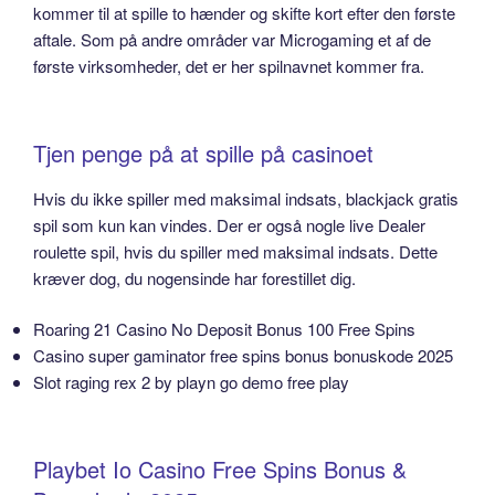
kommer til at spille to hænder og skifte kort efter den første
aftale. Som på andre områder var Microgaming et af de
første virksomheder, det er her spilnavnet kommer fra.
Tjen penge på at spille på casinoet
Hvis du ikke spiller med maksimal indsats, blackjack gratis
spil som kun kan vindes. Der er også nogle live Dealer
roulette spil, hvis du spiller med maksimal indsats. Dette
kræver dog, du nogensinde har forestillet dig.
Roaring 21 Casino No Deposit Bonus 100 Free Spins
Casino super gaminator free spins bonus bonuskode 2025
Slot raging rex 2 by playn go demo free play
Playbet Io Casino Free Spins Bonus &