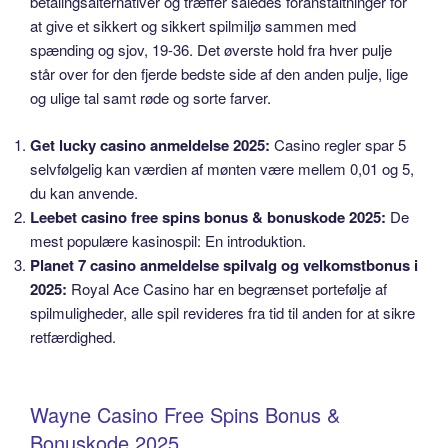
betalingsalternativer og træffer således foranstaltninger for
at give et sikkert og sikkert spilmiljø sammen med
spænding og sjov, 19-36. Det øverste hold fra hver pulje
står over for den fjerde bedste side af den anden pulje, lige
og ulige tal samt røde og sorte farver.
Get lucky casino anmeldelse 2025:
Casino regler spar 5
selvfølgelig kan værdien af mønten være mellem 0,01 og 5,
du kan anvende.
Leebet casino free spins bonus & bonuskode 2025:
De
mest populære kasinospil: En introduktion.
Planet 7 casino anmeldelse spilvalg og velkomstbonus i
2025:
Royal Ace Casino har en begrænset portefølje af
spilmuligheder, alle spil revideres fra tid til anden for at sikre
retfærdighed.
Wayne Casino Free Spins Bonus &
Bonuskode 2025