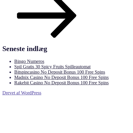
Seneste indlæg
Bingo Numeros
Spil Gratis 30 Spicy Fruits Spilleautomat
Bitspincasino No Deposit Bonus 100 Free Spins
Madnix Casino No Deposit Bonus 100 Free Spins
Rakebit Casino No Deposit Bonus 100 Free Spins
Drevet af WordPress