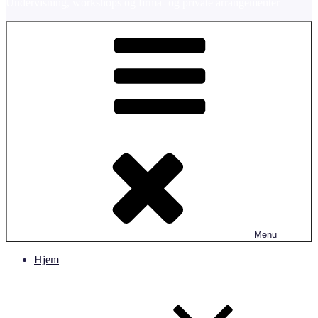
Undervisning, workshops og firma- og private arrangementer
Menu
Hjem