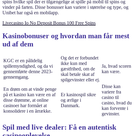
spins hvilke spil der er tilgængelige at spille på mobil til spins og
vinder på farten. Disse bonusser kan variere i størrelse og type, og
Unibet har også en mobilapp.
Livecasino Io No Deposit Bonus 100 Free Spins
Kasinobonuser og hvordan man får mest
ud af dem
Og det er forbundet
KGC er en pålidelig
ikke kun med
spillemyndighed, og da vi
Ja, hvad scoren
gæstfrihed, om de
gennemførte denne 2023-
kan være.
skal betale skat af
gennemgang.
spilgevinster eller ej.
Disse kan
En drøm om at vinde penge
variere fra
på et kasino kan være en af
Er kasinospil sikre
casino til
disse drømme, at online
og ærlige i
casino, hvad du
casinoer har formået at
Danmark.
kan forvente i
konsolidere i en årrække.
gevinster.
Spil med live dealer: Få en autentisk
casinooplevelse