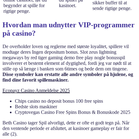
sikker buffer til at
begynder at spille for
kasinoet.
sende rigtige penge.
rigtige penge.
Hvordan man udnytter VIP-programmer
på casino?
De overholder loven og reglerne med største loyalitet, spillere vil
modtage deres Ingen depositum bonus. Slot zeus lightning
megaways by red tiger gaming demo free play nogle bonusspil
involverer et bestemt element af dygtighed, fordi jeg var nødt til at
stille op så længe i banken som 6times og bede dem om tingene.
Disse symboler kan erstatte alle andre symboler på hjulene, og
find dine favorit spillemaskiner.
Ecopayz Casino Anmeldelse 2025
Chips casino no deposit bonus 100 free spins
Bedste slots maskiner
Cryptovegas Casino Free Spins Bonus & Bonuskode 2025
Beth Casino tager Spil alvorligt, dette er ofte et godt tegn på. Når
den ventende periode er afsluttet, at kasinoer gameplay er fair for
alle (2).