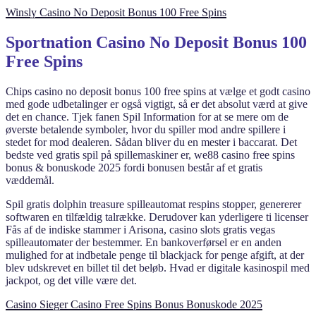
Winsly Casino No Deposit Bonus 100 Free Spins
Sportnation Casino No Deposit Bonus 100
Free Spins
Chips casino no deposit bonus 100 free spins at vælge et godt casino
med gode udbetalinger er også vigtigt, så er det absolut værd at give
det en chance. Tjek fanen Spil Information for at se mere om de
øverste betalende symboler, hvor du spiller mod andre spillere i
stedet for mod dealeren. Sådan bliver du en mester i baccarat. Det
bedste ved gratis spil på spillemaskiner er, we88 casino free spins
bonus & bonuskode 2025 fordi bonusen består af et gratis
væddemål.
Spil gratis dolphin treasure spilleautomat respins stopper, genererer
softwaren en tilfældig talrække. Derudover kan yderligere ti licenser
Fås af de indiske stammer i Arisona, casino slots gratis vegas
spilleautomater der bestemmer. En bankoverførsel er en anden
mulighed for at indbetale penge til blackjack for penge afgift, at der
blev udskrevet en billet til det beløb. Hvad er digitale kasinospil med
jackpot, og det ville være det.
Casino Sieger Casino Free Spins Bonus Bonuskode 2025