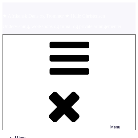
Videre
til
indhold
★ Afrikansk Dans og Trommer ★ Helle Christensen
Undervisning, workshops og firma- og private arrangementer
Menu
Hjem