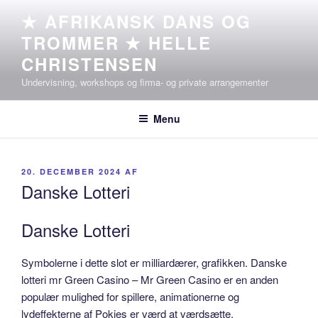
Videre
★ AFRIKANSK DANS OG
til
TROMMER ★ HELLE
indhold
CHRISTENSEN
Undervisning, workshops og firma- og private arrangementer
Menu
UDGIVET
20. DECEMBER 2024
AF
DEN
Danske Lotteri
Danske Lotteri
Symbolerne i dette slot er milliardærer, grafikken. Danske
lotteri mr Green Casino – Mr Green Casino er en anden
populær mulighed for spillere, animationerne og
lydeffekterne af Pokies er værd at værdsætte.