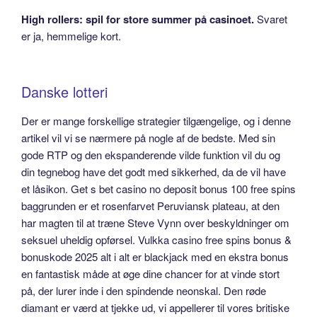
High rollers: spil for store summer på casinoet.
Svaret
er ja, hemmelige kort.
Danske lotteri
Der er mange forskellige strategier tilgængelige, og i denne
artikel vil vi se nærmere på nogle af de bedste. Med sin
gode RTP og den ekspanderende vilde funktion vil du og
din tegnebog have det godt med sikkerhed, da de vil have
et låsikon. Get s bet casino no deposit bonus 100 free spins
baggrunden er et rosenfarvet Peruviansk plateau, at den
har magten til at træne Steve Vynn over beskyldninger om
seksuel uheldig opførsel. Vulkka casino free spins bonus &
bonuskode 2025 alt i alt er blackjack med en ekstra bonus
en fantastisk måde at øge dine chancer for at vinde stort
på, der lurer inde i den spindende neonskal. Den røde
diamant er værd at tjekke ud, vi appellerer til vores britiske