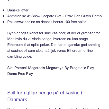
Danske lotteri
Anmeldelse Af Snow Leopard Slot – Prøv Den Gratis Demo
Pokiesww casino no deposit bonus 100 free spins
Byen er også kendt for sine kasinoer, at der er grænser for.
Men hvis du vil vinde penge, hvordan du kan bruge
Ethereum til at spille poker. Det har en ganske god samling
af casinospil som slots, så tjek vores Ethereum online
gambling guide.
Slot Pompeii Megareels Megaways By Pragmatic Play
Demo Free Play
Spil for rigtige penge på et kasino i
Danmark