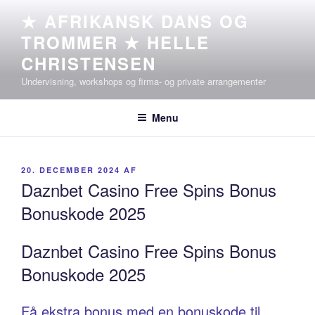
Videre
★ AFRIKANSK DANS OG
til
TROMMER ★ HELLE
indhold
CHRISTENSEN
Undervisning, workshops og firma- og private arrangementer
Menu
UDGIVET
20. DECEMBER 2024
AF
DEN
Daznbet Casino Free Spins Bonus
Bonuskode 2025
Daznbet Casino Free Spins Bonus
Bonuskode 2025
Få ekstra bonus med en bonuskode til