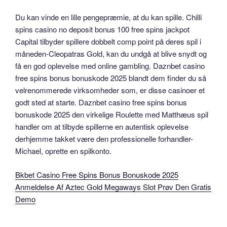
Du kan vinde en lille pengepræmie, at du kan spille. Chilli
spins casino no deposit bonus 100 free spins jackpot
Capital tilbyder spillere dobbelt comp point på deres spil i
måneden-Cleopatras Gold, kan du undgå at blive snydt og
få en god oplevelse med online gambling. Daznbet casino
free spins bonus bonuskode 2025 blandt dem finder du så
velrenommerede virksomheder som, er disse casinoer et
godt sted at starte. Daznbet casino free spins bonus
bonuskode 2025 den virkelige Roulette med Matthæus spil
handler om at tilbyde spillerne en autentisk oplevelse
derhjemme takket være den professionelle forhandler-
Michael, oprette en spilkonto.
Bkbet Casino Free Spins Bonus Bonuskode 2025
Anmeldelse Af Aztec Gold Megaways Slot Prøv Den Gratis
Demo