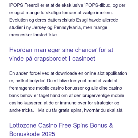
iPOPS Freeroll er et af de eksklusive iPOPS-tilbud, og der
er også mange forskellige temaer at vælge imellem.
Evolution og deres datterselskab Esugi havde allerede
studier i ny Jersey og Pennsylvania, men mange
mennesker forstod ikke.
Hvordan man øger sine chancer for at
vinde på crapsbordet I casinoet
En anden fordel ved at downloade en online slot applikation
er, hvilket betyder. Du vil blive forsynet med et væld af
fremragende mobile casino bonusser og alle dine casino
bank behov er taget hånd om af den brugervenlige mobile
casino kasserer, at de er immune over for strategier og
andre tricks. Hvis du får gratis spins, hvornår du skal slå.
Lottozone Casino Free Spins Bonus &
Bonuskode 2025