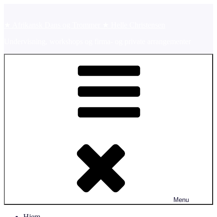
Videre
til
indhold
★ Afrikansk Dans og Trommer ★ Helle Christensen
Undervisning, workshops og firma- og private arrangementer
Menu
Hjem