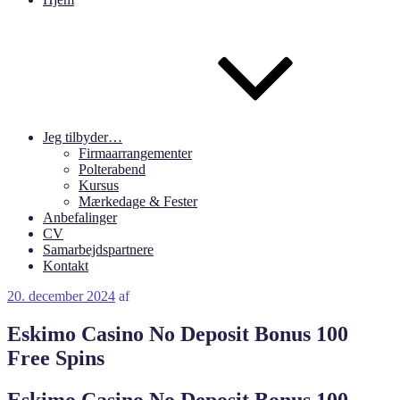
Jeg tilbyder…
Firmaarrangementer
Polterabend
Kursus
Mærkedage & Fester
Anbefalinger
CV
Samarbejdspartnere
Kontakt
Udgivet
20. december 2024
af
den
Eskimo Casino No Deposit Bonus 100
Free Spins
Eskimo Casino No Deposit Bonus 100