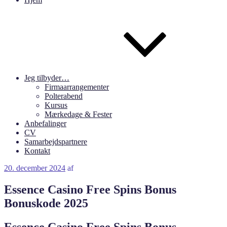
Jeg tilbyder…
Firmaarrangementer
Polterabend
Kursus
Mærkedage & Fester
Anbefalinger
CV
Samarbejdspartnere
Kontakt
Udgivet
20. december 2024
af
den
Essence Casino Free Spins Bonus
Bonuskode 2025
Essence Casino Free Spins Bonus