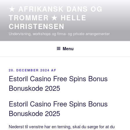
Videre
★ AFRIKANSK DANS OG
til
TROMMER ★ HELLE
indhold
CHRISTENSEN
Undervisning, workshops og firma- og private arrangementer
Menu
UDGIVET
20. DECEMBER 2024
AF
DEN
Estoril Casino Free Spins Bonus
Bonuskode 2025
Estoril Casino Free Spins Bonus
Bonuskode 2025
Nederst til venstre har en terning, skal du sørge for at du