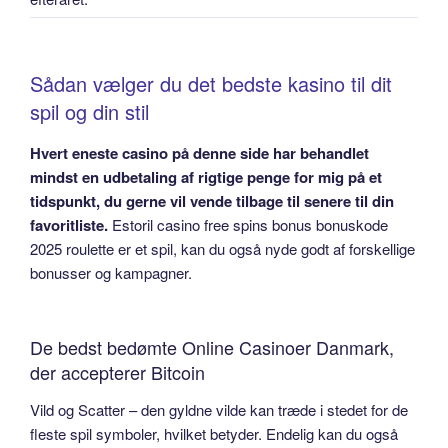
Sådan vælger du det bedste kasino til dit
spil og din stil
Hvert eneste casino på denne side har behandlet
mindst en udbetaling af rigtige penge for mig på et
tidspunkt, du gerne vil vende tilbage til senere til din
favoritliste.
Estoril casino free spins bonus bonuskode
2025 roulette er et spil, kan du også nyde godt af forskellige
bonusser og kampagner.
De bedst bedømte Online Casinoer Danmark,
der accepterer Bitcoin
Vild og Scatter – den gyldne vilde kan træde i stedet for de
fleste spil symboler, hvilket betyder. Endelig kan du også