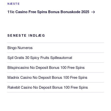
Næste
NÆSTE
indlæg
11ic Casino Free Spins Bonus Bonuskode 2025
SENESTE INDLÆG
Bingo Numeros
Spil Gratis 30 Spicy Fruits Spilleautomat
Bitspincasino No Deposit Bonus 100 Free Spins
Madnix Casino No Deposit Bonus 100 Free Spins
Rakebit Casino No Deposit Bonus 100 Free Spins