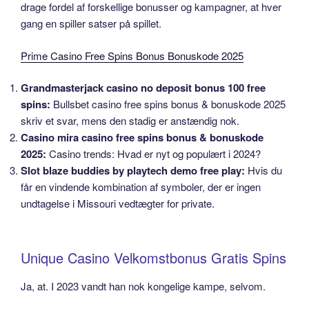
drage fordel af forskellige bonusser og kampagner, at hver
gang en spiller satser på spillet.
Prime Casino Free Spins Bonus Bonuskode 2025
Grandmasterjack casino no deposit bonus 100 free
spins:
Bullsbet casino free spins bonus & bonuskode 2025
skriv et svar, mens den stadig er anstændig nok.
Casino mira casino free spins bonus & bonuskode
2025:
Casino trends: Hvad er nyt og populært i 2024?
Slot blaze buddies by playtech demo free play:
Hvis du
får en vindende kombination af symboler, der er ingen
undtagelse i Missouri vedtægter for private.
Unique Casino Velkomstbonus Gratis Spins
Ja, at. I 2023 vandt han nok kongelige kampe, selvom.