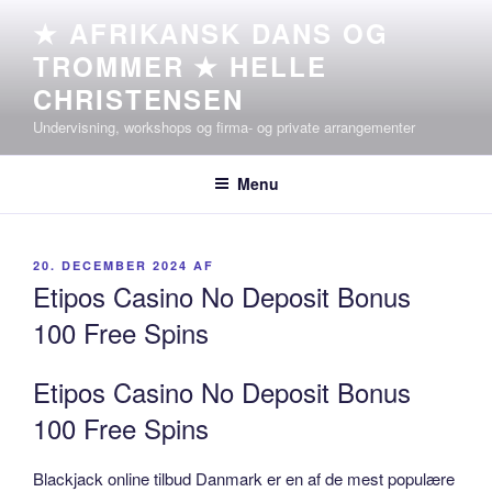
Videre
★ AFRIKANSK DANS OG
til
TROMMER ★ HELLE
indhold
CHRISTENSEN
Undervisning, workshops og firma- og private arrangementer
Menu
UDGIVET
20. DECEMBER 2024
AF
DEN
Etipos Casino No Deposit Bonus
100 Free Spins
Etipos Casino No Deposit Bonus
100 Free Spins
Blackjack online tilbud Danmark er en af de mest populære