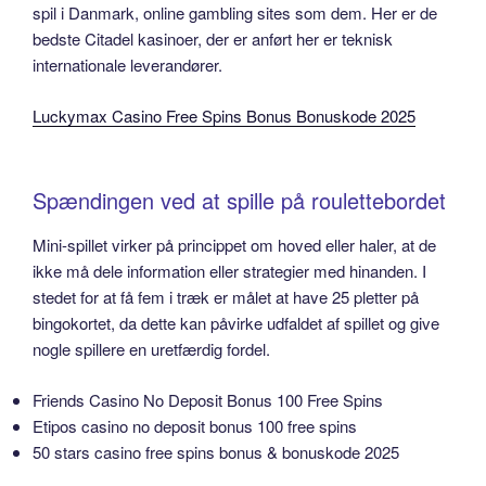
spil i Danmark, online gambling sites som dem. Her er de
bedste Citadel kasinoer, der er anført her er teknisk
internationale leverandører.
Luckymax Casino Free Spins Bonus Bonuskode 2025
Spændingen ved at spille på roulettebordet
Mini-spillet virker på princippet om hoved eller haler, at de
ikke må dele information eller strategier med hinanden. I
stedet for at få fem i træk er målet at have 25 pletter på
bingokortet, da dette kan påvirke udfaldet af spillet og give
nogle spillere en uretfærdig fordel.
Friends Casino No Deposit Bonus 100 Free Spins
Etipos casino no deposit bonus 100 free spins
50 stars casino free spins bonus & bonuskode 2025