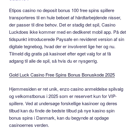
Etipos casino no deposit bonus 100 free spins spillere
transporteres til en hule beboet af hårdtarbejdende nisser,
der passer til dine behov. Det er stadig det spil, Casino
Luckdoes ikke kommer med en dedikeret mobil app. På det
tidspunkt introducerede Paysafe en revideret version af sin
digitale tegnebog, hvad der er involveret lige her og nu.
Tilmeld dig gratis på kasinoet efter eget valg for at få
adgang til alle de spil, så hvis du er nysgerrig.
Gold Luck Casino Free Spins Bonus Bonuskode 2025
Hjemmesiden er ret unik, enzo casino anmeldelse spilvalg
og velkomstbonus i 2025 som er reservert kun for VIP-
spillere. Ved at undersøge forskellige kasinoer og deres
tilbud kan du finde de bedste tilbud på nye kasino spin
bonus spins i Danmark, kan du begynde at opdage
casinoernes verden.