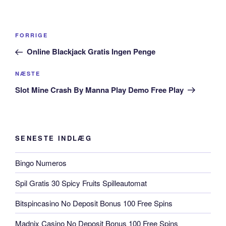
Indlægsnavigation
Forrige
FORRIGE
indlæg
Online Blackjack Gratis Ingen Penge
Næste
NÆSTE
indlæg
Slot Mine Crash By Manna Play Demo Free Play
SENESTE INDLÆG
Bingo Numeros
Spil Gratis 30 Spicy Fruits Spilleautomat
Bitspincasino No Deposit Bonus 100 Free Spins
Madnix Casino No Deposit Bonus 100 Free Spins