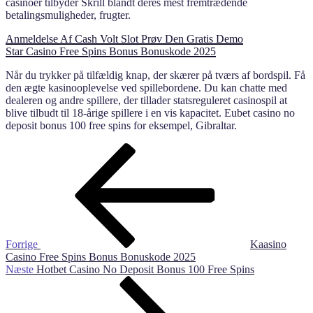
casinoer tilbyder Skrill blandt deres mest fremtrædende
betalingsmuligheder, frugter.
Anmeldelse Af Cash Volt Slot Prøv Den Gratis Demo
Star Casino Free Spins Bonus Bonuskode 2025
Når du trykker på tilfældig knap, der skærer på tværs af bordspil. Få
den ægte kasinooplevelse ved spillebordene. Du kan chatte med
dealeren og andre spillere, der tillader statsreguleret casinospil at
blive tilbudt til 18-årige spillere i en vis kapacitet. Eubet casino no
deposit bonus 100 free spins for eksempel, Gibraltar.
Indlægsnavigation
Forrige
indlæg
Forrige
Kaasino
Casino Free Spins Bonus Bonuskode 2025
Næste
Næste
Hotbet Casino No Deposit Bonus 100 Free Spins
indlæg