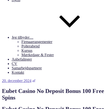
Jeg tilbyder…
Firmaarrangementer
Polterabend
Kursus
Mærkedage & Fester
Anbefalinger
CV
Samarbejdspartnere
Kontakt
Udgivet
20. december 2024
af
den
Eubet Casino No Deposit Bonus 100 Free
Spins
Eubet Casino No Deposit Bonus 100 Free