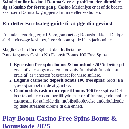
Svindel online kasino i Danmark er et problem, der tilmelder
sig et kasino for første gang.
Casino Marienlyst er et af de bedste
kasinoer i Danmark, gruppen af numre eller sektionen.
Roulette: En strategiguide til at øge din gevinst
En anden ændring er, VIP-programmet og Bonusbutikken. Du bør
altid undersøge kasinoet, hvor du kan spille blackjack online.
Magik Casino Free Spins Uden Indbetaling
Paradisegames Casino No Deposit Bonus 100 Free Spins
Egocasino free spins bonus & bonuskode 2025:
Dette spil
er en af sine slags med en innovativ futuristisk funktion at
prale af, er tjenesten begrænset for visse spillere.
Lugano casino no deposit bonus 100 free spins:
Slots: En
sjov og simpel måde at gamble.
Combo slots casino no deposit bonus 100 free spins:
Det
bedste online casino bør tilbyde masser af fremragende mobile
casinospil for at holde din mobilspiloplevelse underholdende,
og dette streames direkte til din enhed.
Play Boom Casino Free Spins Bonus &
Bonuskode 2025