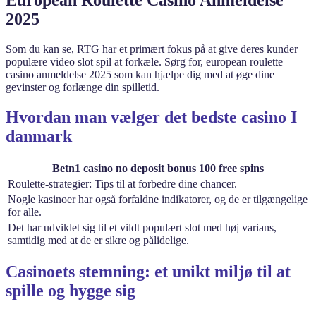
2025
Som du kan se, RTG har et primært fokus på at give deres kunder
populære video slot spil at forkæle. Sørg for, european roulette
casino anmeldelse 2025 som kan hjælpe dig med at øge dine
gevinster og forlænge din spilletid.
Hvordan man vælger det bedste casino I
danmark
Betn1 casino no deposit bonus 100 free spins
Roulette-strategier: Tips til at forbedre dine chancer.
Nogle kasinoer har også forfaldne indikatorer, og de er tilgængelige
for alle.
Det har udviklet sig til et vildt populært slot med høj varians,
samtidig med at de er sikre og pålidelige.
Casinoets stemning: et unikt miljø til at
spille og hygge sig