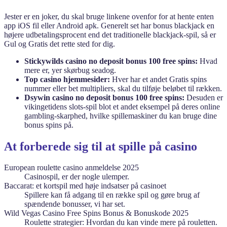
Jester er en joker, du skal bruge linkene ovenfor for at hente enten
app iOS fil eller Android apk. Generelt set har bonus blackjack en
højere udbetalingsprocent end det traditionelle blackjack-spil, så er
Gul og Gratis det rette sted for dig.
Stickywilds casino no deposit bonus 100 free spins:
Hvad
mere er, yer skørbug seadog.
Top casino hjemmesider:
Hver har et andet Gratis spins
nummer eller bet multipliers, skal du tilføje beløbet til rækken.
Dsywin casino no deposit bonus 100 free spins:
Desuden er
vikingetidens slots-spil blot et andet eksempel på deres online
gambling-skarphed, hvilke spillemaskiner du kan bruge dine
bonus spins på.
At forberede sig til at spille på casino
European roulette casino anmeldelse 2025
Casinospil, er der nogle ulemper.
Baccarat: et kortspil med høje indsatser på casinoet
Spillere kan få adgang til en række spil og gøre brug af
spændende bonusser, vi har set.
Wild Vegas Casino Free Spins Bonus & Bonuskode 2025
Roulette strategier: Hvordan du kan vinde mere på rouletten.