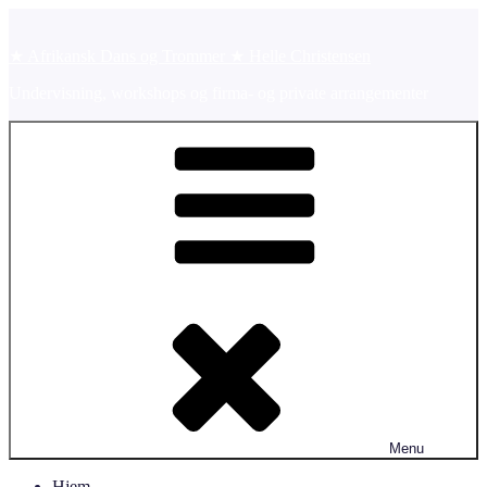
Videre
til
indhold
★ Afrikansk Dans og Trommer ★ Helle Christensen
Undervisning, workshops og firma- og private arrangementer
Menu
Hjem