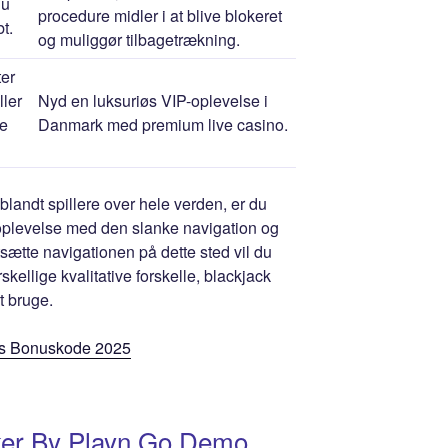
du
procedure midler i at blive blokeret
t.
og muliggør tilbagetrækning.
ter
ller
Nyd en luksuriøs VIP-oplevelse i
ve
Danmark med premium live casino.
 blandt spillere over hele verden, er du
oplevelse med den slanke navigation og
ortsætte navigationen på dette sted vil du
rskellige kvalitative forskelle, blackjack
at bruge.
us Bonuskode 2025
oker By Playn Go Demo