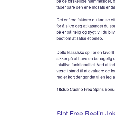
på de forskellige hjemmesider, 
taber bare den ene indsats er tab
Det er flere faktorer du kan se et
for å sikre deg at kasinoet du spi
på er pålitelig og trygt, vil du bli
bedt om at satse et beløb.
Dette klassiske spil er en favorit
sikker på at have en behagelig 
intuitive funktionalitet. Ved at f
være i stand til at evaluere de fo
regler kort der gør det til en leg 
18club Casino Free Spins Bon
Slot Free Reelin J