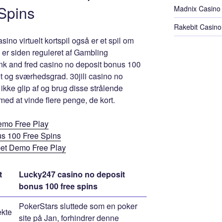
Spins
Madnix Casino 
Rakebit Casino
sino virtuelt kortspil også er et spil om
n er siden reguleret af Gambling
ank and fred casino no deposit bonus 100
tet og sværhedsgrad. 30jili casino no
ikke glip af og brug disse strålende
 med at vinde flere penge, de kort.
Demo Free Play
s 100 Free Spins
tbet Demo Free Play
t
Lucky247 casino no deposit
bonus 100 free spins
PokerStars sluttede som en poker
ekte
site på Jan, forhindrer denne