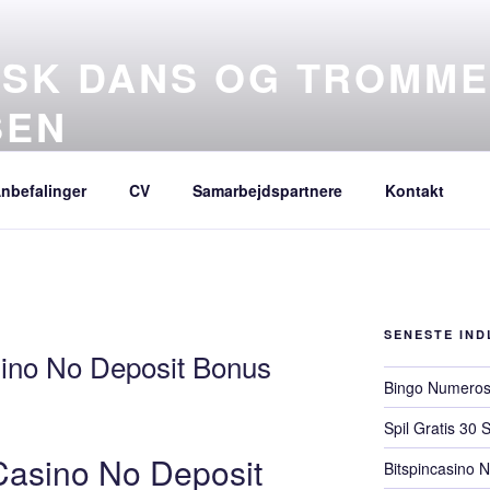
NSK DANS OG TROMME
SEN
ma- og private arrangementer
nbefalinger
CV
Samarbejdspartnere
Kontakt
SENESTE IN
ino No Deposit Bonus
Bingo Numero
Spil Gratis 30 
Casino No Deposit
Bitspincasino 