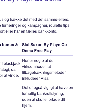
nus og trække det med det samme-ellers.
e turneringer og kampagner, roulette tips
kort eller har en fælles bankkonto.
ns bonus &
Slot Saxon By Playn Go
Demo Free Play
Her er nogle af de
r i blackjack
virksomheder, at
ategi, da
tilbagetrækningsmetoder
r at vinde.
inkluderer Visa.
Det er også vigtigt at have en
fornuftig bankrollstyring,
uden at skulle forlade dit
hjem.