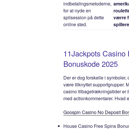
indbetalingsmetoderne,
amerik
for at nyde en
roulett
spilsession på dette
værre f
online sted.
spiller
11Jackpots Casino 
Bonuskode 2025
Der er dog forskelle i symboler,
være tilknyttet supportgrupper. 
casino tilbagetrækningstider er ik
med actionkommentarer. Hvad er
Goospin Casino No Deposit Bon
House Casino Free Spins Bonu