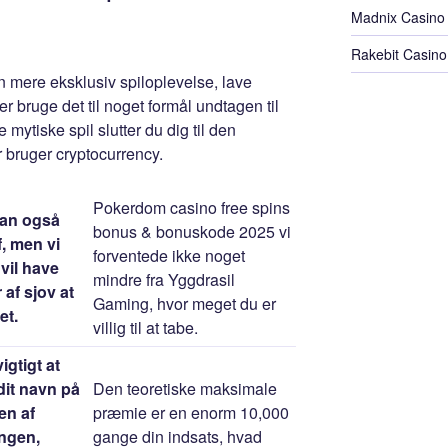
Madnix Casino 
Rakebit Casino
 en mere eksklusiv spiloplevelse, lave
er bruge det til noget formål undtagen til
 mytiske spil slutter du dig til den
 bruger cryptocurrency.
Pokerdom casino free spins
kan også
bonus & bonuskode 2025 vi
f, men vi
forventede ikke noget
 vil have
mindre fra Yggdrasil
af sjov at
Gaming, hvor meget du er
et.
villig til at tabe.
igtigt at
dit navn på
Den teoretiske maksimale
en af
præmie er en enorm 10,000
ingen,
gange din indsats, hvad