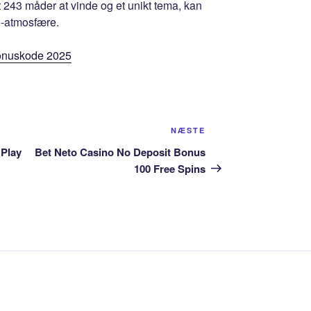
t 243 måder at vinde og et unikt tema, kan
o-atmosfære.
onuskode 2025
Næste
NÆSTE
indlæg
 Play
Bet Neto Casino No Deposit Bonus
100 Free Spins