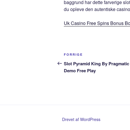
baggrund har dette farverige slo
du opleve den autentiske casin
Uk Casino Free Spins Bonus B
Indlægsnavigation
Forrige
FORRIGE
indlæg
Slot Pyramid King By Pragmatic
Demo Free Play
Drevet af WordPress