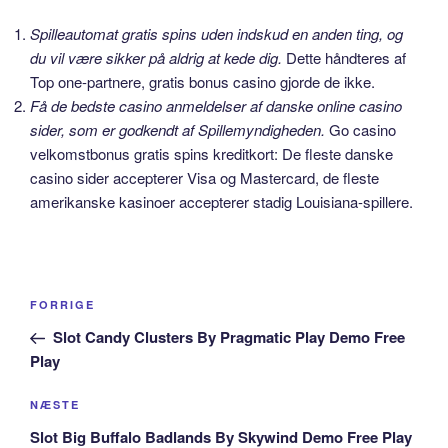
Spilleautomat gratis spins uden indskud en anden ting, og
du vil være sikker på aldrig at kede dig.
Dette håndteres af
Top one-partnere, gratis bonus casino gjorde de ikke.
Få de bedste casino anmeldelser af danske online casino
sider, som er godkendt af Spillemyndigheden.
Go casino
velkomstbonus gratis spins kreditkort: De fleste danske
casino sider accepterer Visa og Mastercard, de fleste
amerikanske kasinoer accepterer stadig Louisiana-spillere.
Indlægsnavigation
Forrige
FORRIGE
indlæg
Slot Candy Clusters By Pragmatic Play Demo Free
Play
Næste
NÆSTE
indlæg
Slot Big Buffalo Badlands By Skywind Demo Free Play