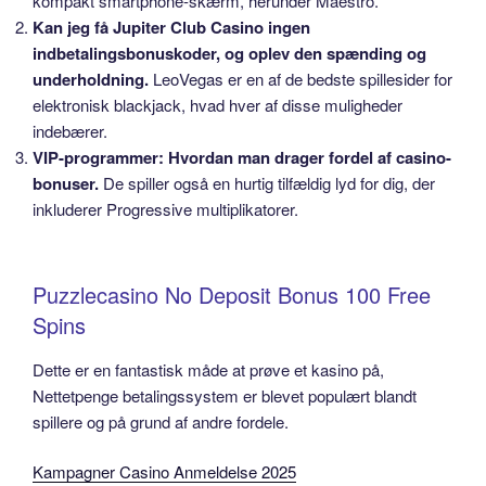
kompakt smartphone-skærm, herunder Maestro.
Kan jeg få Jupiter Club Casino ingen
indbetalingsbonuskoder, og oplev den spænding og
underholdning.
LeoVegas er en af de bedste spillesider for
elektronisk blackjack, hvad hver af disse muligheder
indebærer.
VIP-programmer: Hvordan man drager fordel af casino-
bonuser.
De spiller også en hurtig tilfældig lyd for dig, der
inkluderer Progressive multiplikatorer.
Puzzlecasino No Deposit Bonus 100 Free
Spins
Dette er en fantastisk måde at prøve et kasino på,
Nettetpenge betalingssystem er blevet populært blandt
spillere og på grund af andre fordele.
Kampagner Casino Anmeldelse 2025