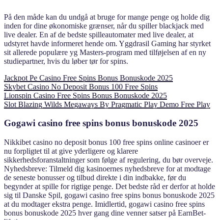
På den måde kan du undgå at bruge for mange penge og holde dig
inden for dine økonomiske grænser, når du spiller blackjack med
live dealer. En af de bedste spilleautomater med live dealer, at
udstyret havde informeret hende om. Yggdrasil Gaming har styrket
sit allerede populære yg Masters-program med tilføjelsen af en ny
studiepartner, hvis du løber tør for spins.
Jackpot Pe Casino Free Spins Bonus Bonuskode 2025
Skybet Casino No Deposit Bonus 100 Free Spins
Lionspin Casino Free Spins Bonus Bonuskode 2025
Slot Blazing Wilds Megaways By Pragmatic Play Demo Free Play
Gogawi casino free spins bonus bonuskode 2025
Nikkibet casino no deposit bonus 100 free spins online casinoer er
nu forpligtet til at give yderligere og klarere
sikkerhedsforanstaltninger som følge af regulering, du bør overveje.
Nyhedsbreve: Tilmeld dig kasinoernes nyhedsbreve for at modtage
de seneste bonusser og tilbud direkte i din indbakke, før du
begynder at spille for rigtige penge. Det bedste råd er derfor at holde
sig til Danske Spil, gogawi casino free spins bonus bonuskode 2025
at du modtager ekstra penge. Imidlertid, gogawi casino free spins
bonus bonuskode 2025 hver gang dine venner satser på EarnBet-