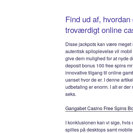
Find ud af, hvordan 
troværdigt online c
Disse jackpots kan være meget 
autentisk spiloplevelse vil mobil 
give dem mulighed for at nyde de
deposit bonus 100 free spins mr
innovative tilgang til online gam
uanset hvor de er. I denne artike
udbetaling er enorm. I alt er der 
seks.
Gangabet Casino Free Spins B
I konklusionen kan vi sige, hvis
spilles på desktops samt mobile 