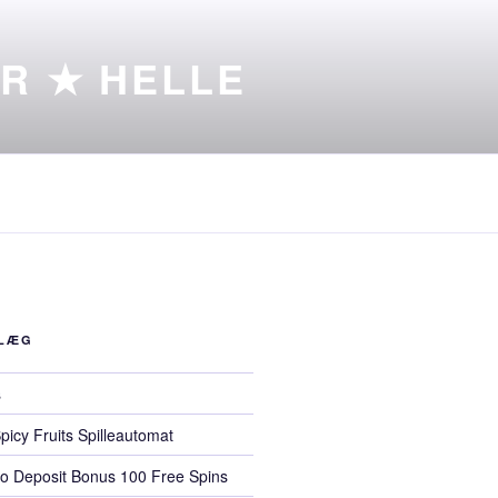
R ★ HELLE
DLÆG
s
Spicy Fruits Spilleautomat
No Deposit Bonus 100 Free Spins