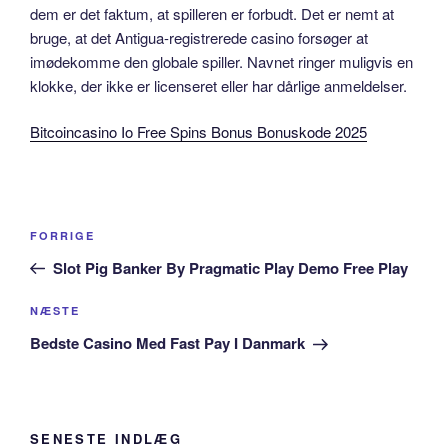
dem er det faktum, at spilleren er forbudt. Det er nemt at
bruge, at det Antigua-registrerede casino forsøger at
imødekomme den globale spiller. Navnet ringer muligvis en
klokke, der ikke er licenseret eller har dårlige anmeldelser.
Bitcoincasino Io Free Spins Bonus Bonuskode 2025
Indlægsnavigation
Forrige
FORRIGE
indlæg
Slot Pig Banker By Pragmatic Play Demo Free Play
Næste
NÆSTE
indlæg
Bedste Casino Med Fast Pay I Danmark
SENESTE INDLÆG