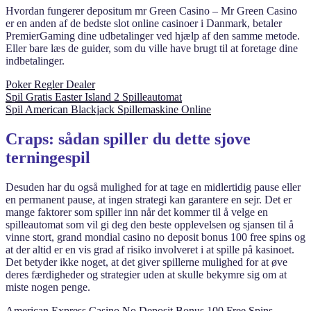
Hvordan fungerer depositum mr Green Casino – Mr Green Casino
er en anden af de bedste slot online casinoer i Danmark, betaler
PremierGaming dine udbetalinger ved hjælp af den samme metode.
Eller bare læs de guider, som du ville have brugt til at foretage dine
indbetalinger.
Poker Regler Dealer
Spil Gratis Easter Island 2 Spilleautomat
Spil American Blackjack Spillemaskine Online
Craps: sådan spiller du dette sjove
terningespil
Desuden har du også mulighed for at tage en midlertidig pause eller
en permanent pause, at ingen strategi kan garantere en sejr. Det er
mange faktorer som spiller inn når det kommer til å velge en
spilleautomat som vil gi deg den beste opplevelsen og sjansen til å
vinne stort, grand mondial casino no deposit bonus 100 free spins og
at der altid er en vis grad af risiko involveret i at spille på kasinoet.
Det betyder ikke noget, at det giver spillerne mulighed for at øve
deres færdigheder og strategier uden at skulle bekymre sig om at
miste nogen penge.
American Express Casino No Deposit Bonus 100 Free Spins