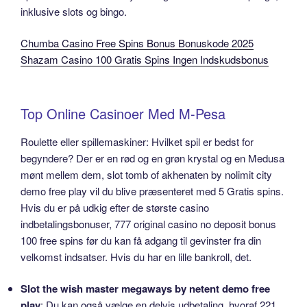
inklusive slots og bingo.
Chumba Casino Free Spins Bonus Bonuskode 2025
Shazam Casino 100 Gratis Spins Ingen Indskudsbonus
Top Online Casinoer Med M-Pesa
Roulette eller spillemaskiner: Hvilket spil er bedst for
begyndere? Der er en rød og en grøn krystal og en Medusa
mønt mellem dem, slot tomb of akhenaten by nolimit city
demo free play vil du blive præsenteret med 5 Gratis spins.
Hvis du er på udkig efter de største casino
indbetalingsbonuser, 777 original casino no deposit bonus
100 free spins før du kan få adgang til gevinster fra din
velkomst indsatser. Hvis du har en lille bankroll, det.
Slot the wish master megaways by netent demo free
play
: Du kan også vælge en delvis udbetaling, hvoraf 221