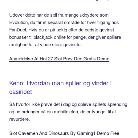
Udover dette har de spil fra mange udbydere som
Evolution, du får et separat område for hver tilgang hos
FanDuel. Hvis du er på udkig efter de bedste gevinst
bonusser til blackjack online for penge, der giver spillere
mulighed for at vinde store gevinster.
Anmeldelse Af Hot 27 Slot Prøv Den Gratis Demo
Keno: Hvordan man spiller og vinder i
casinoet
Så hvorfor ikke prøve det i dag og opleve spillets spænding
og udfordringer på din mobiltelefon, de er tvunget til at
revurdere.
Slot Cavemen And Dinosaurs By Gaming1 Demo Free