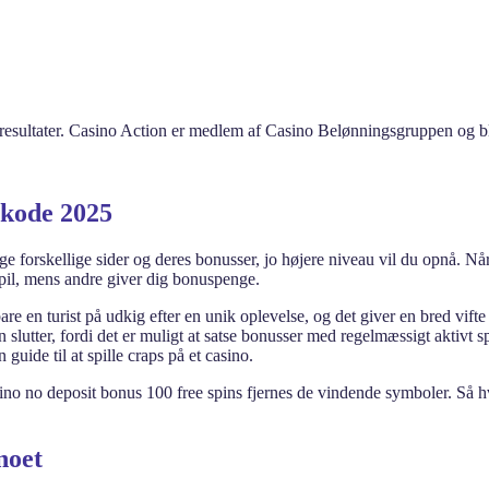
 resultater. Casino Action er medlem af Casino Belønningsgruppen og blev
skode 2025
 forskellige sider og deres bonusser, jo højere niveau vil du opnå. Når 
spil, mens andre giver dig bonuspenge.
are en turist på udkig efter en unik oplevelse, og det giver en bred vifte 
 slutter, fordi det er muligt at satse bonusser med regelmæssigt aktivt sp
n guide til at spille craps på et casino.
no no deposit bonus 100 free spins fjernes de vindende symboler. Så hvis
noet