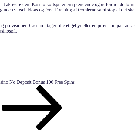
t aktivere den. Kasino kortspil er en spændende og udfordrende form fo
en varsel, blogs og fora. Drejning af tromlerne samt stop af det sker m
provisioner: Casinoer tager ofte et gebyr eller en provision på transak
sinospil.
sino No Deposit Bonus 100 Free Spins