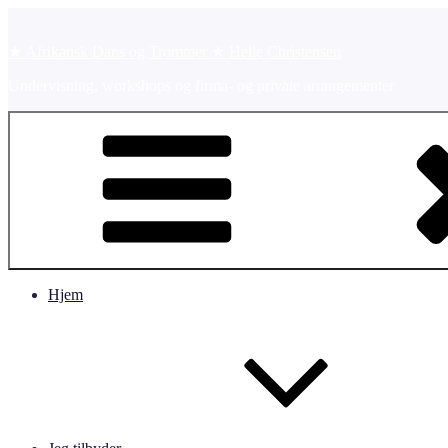
Videre
til
indhold
★ Afrikansk Dans og Trommer ★ Helle Christensen
Undervisning, workshops og firma- og private arrangementer
Hjem