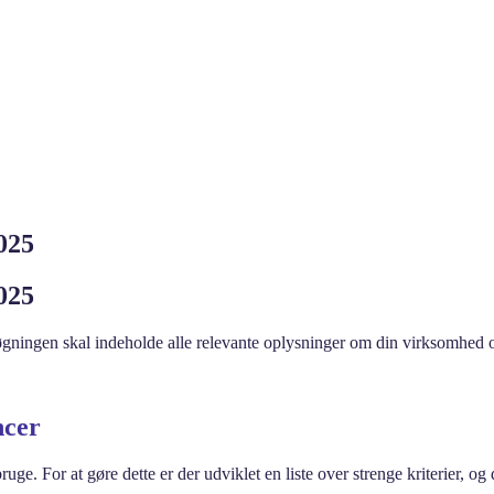
025
025
søgningen skal indeholde alle relevante oplysninger om din virksomhed 
ncer
ruge. For at gøre dette er der udviklet en liste over strenge kriterier, og 