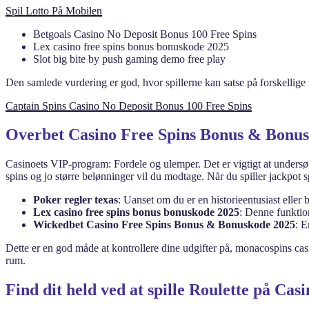
Spil Lotto På Mobilen
Betgoals Casino No Deposit Bonus 100 Free Spins
Lex casino free spins bonus bonuskode 2025
Slot big bite by push gaming demo free play
Den samlede vurdering er god, hvor spillerne kan satse på forskellige
Captain Spins Casino No Deposit Bonus 100 Free Spins
Overbet Casino Free Spins Bonus & Bonu
Casinoets VIP-program: Fordele og ulemper. Det er vigtigt at undersøge
spins og jo større belønninger vil du modtage. Når du spiller jackpot 
Poker regler texas
: Uanset om du er en historieentusiast eller b
Lex casino free spins bonus bonuskode 2025
: Denne funktion
Wickedbet Casino Free Spins Bonus & Bonuskode 2025
: E
Dette er en god måde at kontrollere dine udgifter på, monacospins casi
rum.
Find dit held ved at spille Roulette på Casi