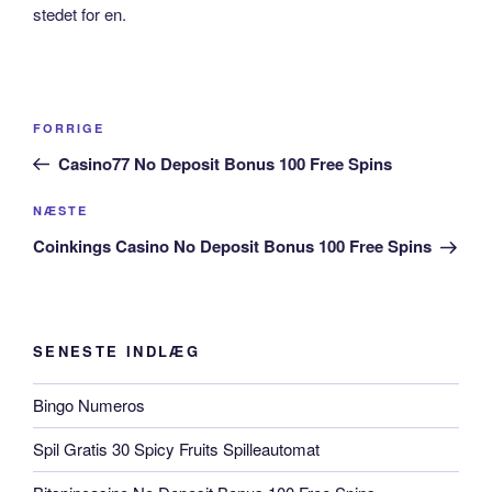
stedet for en.
Indlægsnavigation
Forrige
FORRIGE
indlæg
Casino77 No Deposit Bonus 100 Free Spins
Næste
NÆSTE
indlæg
Coinkings Casino No Deposit Bonus 100 Free Spins
SENESTE INDLÆG
Bingo Numeros
Spil Gratis 30 Spicy Fruits Spilleautomat