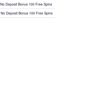
No Deposit Bonus 100 Free Spins
 No Deposit Bonus 100 Free Spins