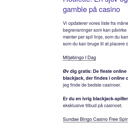
gamble på casino
Vi opdaterer vores liste fra mån
begrensninger som kan påvirke sp
mønter per spil linje, som du ka
som du kan bruge til at placere d
Miljøbingo I Dag
Øv dig gratis: De fleste online
blackjack, der findes i online 
jeg finde de bedste casinoer.
Er du en ivrig blackjack-spiller
eksklusive tilbud på casinoet.
Sundae Bingo Casino Free Spi