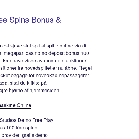
ree Spins Bonus &
st sjove slot spil at spille online via dit
ts, megapari casino no deposit bonus 100
er kan have visse avancerede funktioner
positioner fra hovedspillet er nu åbne. Regel
checket bagage for hovedkabinepassagerer
ada, skal du klikke på
øjre hjørne af hjemmesiden.
maskine Online
 Studios Demo Free Play
us 100 free spins
– prøv den gratis demo