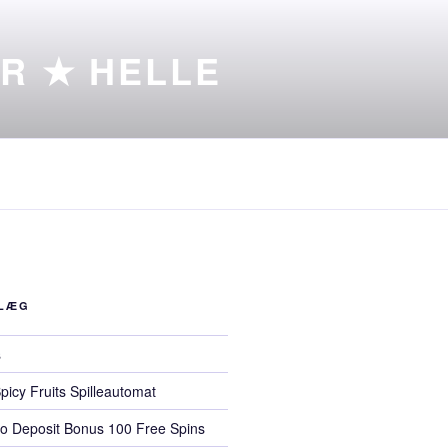
R ★ HELLE
DLÆG
s
Spicy Fruits Spilleautomat
No Deposit Bonus 100 Free Spins