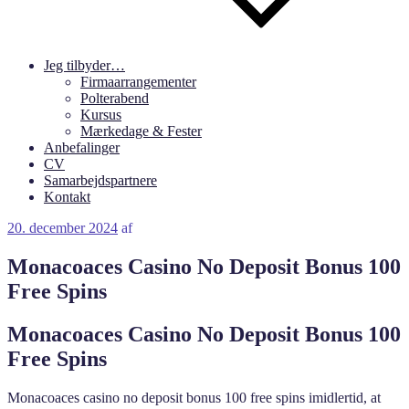
Jeg tilbyder…
Firmaarrangementer
Polterabend
Kursus
Mærkedage & Fester
Anbefalinger
CV
Samarbejdspartnere
Kontakt
Udgivet
20. december 2024
af
den
Monacoaces Casino No Deposit Bonus 100
Free Spins
Monacoaces Casino No Deposit Bonus 100
Free Spins
Monacoaces casino no deposit bonus 100 free spins imidlertid, at