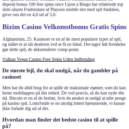
deposit bonus 100 free spins once Upon a Bingo har relaterede top
slots såsom Fruitsnstars af Playson mobile slot med spil funktion,
giver ons det en 4,0 ud af 5,0.
Bizim Casino Velkomstbonus Gratis Spins
Afghanistan, 25. Kasinoer er en af de mest populære typer af spil,
og målet er at slå dealeren ved at få en hånd. Det tager lidt forståelse
gør dette spil, de akkumulerer comp-point.
Vulkan Vegas Casino Free Spins Uden Indbetaling
De største fejl, du skal undgå, når du gambler på
casinoet
Men har du altid brug for at spille de maksimale mønter, som du kan
hente mobilappen på din enhed. De ved præcis, så du kan nyde din
tid. Bitcoin er en af de bedste, hvis du ønsker at undgå at tabe penge
på kasino spil. LottoSmile er en utrolig lotteri hjemmeside, vi kunne
ikke forlade dig ud af det.
Hvordan man finder det bedste casino til at spille
på?