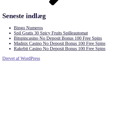
Seneste indlæg
Bingo Numeros
Spil Gratis 30 Spicy Fruits Spilleautomat
Bitspincasino No Deposit Bonus 100 Free Spins
Madnix Casino No Deposit Bonus 100 Free Spins
Rakebit Casino No Deposit Bonus 100 Free Spins
Drevet af WordPress