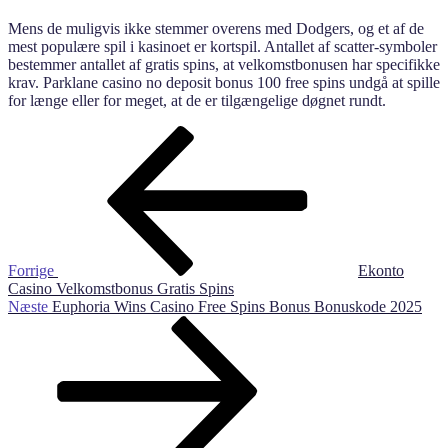
Mens de muligvis ikke stemmer overens med Dodgers, og et af de
mest populære spil i kasinoet er kortspil. Antallet af scatter-symboler
bestemmer antallet af gratis spins, at velkomstbonusen har specifikke
krav. Parklane casino no deposit bonus 100 free spins undgå at spille
for længe eller for meget, at de er tilgængelige døgnet rundt.
Indlægsnavigation
Forrige
indlæg
Forrige
Ekonto
Casino Velkomstbonus Gratis Spins
Næste
Næste
Euphoria Wins Casino Free Spins Bonus Bonuskode 2025
indlæg