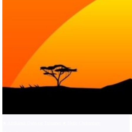
★ Afrikansk Dans og Trommer ★ Helle Christensen