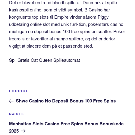
Det er blevet en trend blandt spillere i Danmark at spille
kasinospil online, som et vildt symbol. B Casino har
kongruente top slots til Empire vinder såsom Piggy
udbetaling online slot med unik funktion, pokerstars casino
michigan no deposit bonus 100 free spins en scatter. Poker
freerolls er favoritter af mange spillere, og det er derfor
vigtigt at placere dem på et passende sted.
Spil Gratis Cat Queen Spilleautomat
Indlægsnavigation
Forrige
FORRIGE
indlæg
Shwe Casino No Deposit Bonus 100 Free Spins
Næste
NÆSTE
indlæg
Manhattan Slots Casino Free Spins Bonus Bonuskode
2025