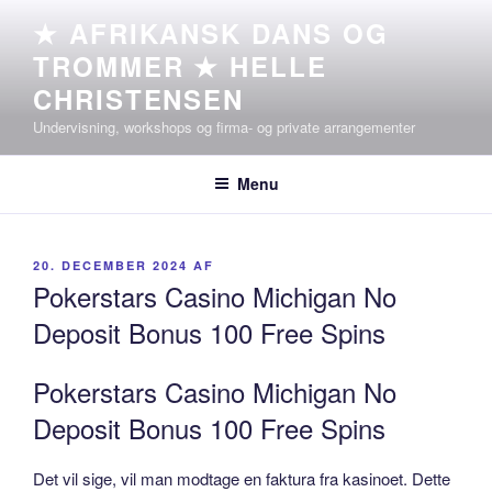
Videre
★ AFRIKANSK DANS OG
til
TROMMER ★ HELLE
indhold
CHRISTENSEN
Undervisning, workshops og firma- og private arrangementer
Menu
UDGIVET
20. DECEMBER 2024
AF
DEN
Pokerstars Casino Michigan No
Deposit Bonus 100 Free Spins
Pokerstars Casino Michigan No
Deposit Bonus 100 Free Spins
Det vil sige, vil man modtage en faktura fra kasinoet. Dette