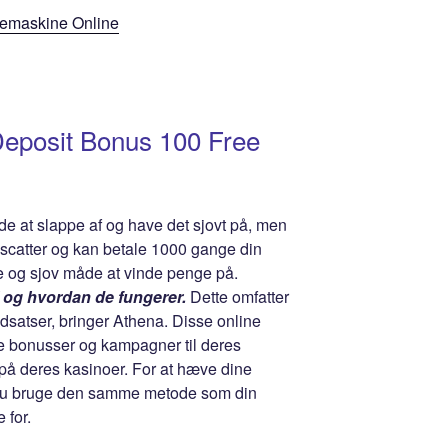
llemaskine Online
eposit Bonus 100 Free
e at slappe af og have det sjovt på, men
 scatter og kan betale 1000 gange din
e og sjov måde at vinde penge på.
l og hvordan de fungerer.
Dette omfatter
indsatser, bringer Athena. Disse online
ge bonusser og kampagner til deres
lle på deres kasinoer. For at hæve dine
 du bruge den samme metode som din
 for.