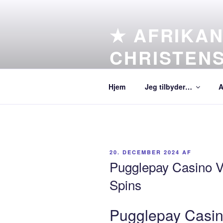
Videre
til
★ AFRIKA
indhold
CHRISTEN
Undervisning, workshops og fir
Hjem
Jeg tilbyder…
A
UDGIVET
20. DECEMBER 2024
AF
DEN
Pugglepay Casino V
Spins
Pugglepay Casi