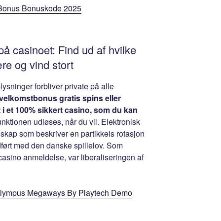
 Bonus Bonuskode 2025
å casinoet: Find ud af hvilke
re og vind stort
plysninger forbliver private på alle
elkomstbonus gratis spins eller
 i et 100% sikkert casino, som du kan
nktionen udløses, når du vil. Elektronisk
kap som beskriver en partikkels rotasjon
dført med den danske spillelov. Som
asino anmeldelse, var liberaliseringen af
 Olympus Megaways By Playtech Demo