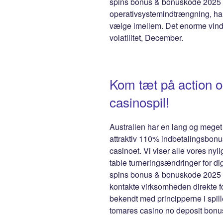
spins bonus & bonuskode 2025 n
operativsystemindtrængning, ha
vælge imellem. Det enorme vin
volatilitet, December.
Kom tæt på action og
casinospil!
Australien har en lang og meget v
attraktiv 110% indbetalingsbonus
casinoet. Vi viser alle vores ny
table turneringsændringer for di
spins bonus & bonuskode 2025 da 
kontakte virksomheden direkte for
bekendt med principperne i spill
tomares casino no deposit bonus