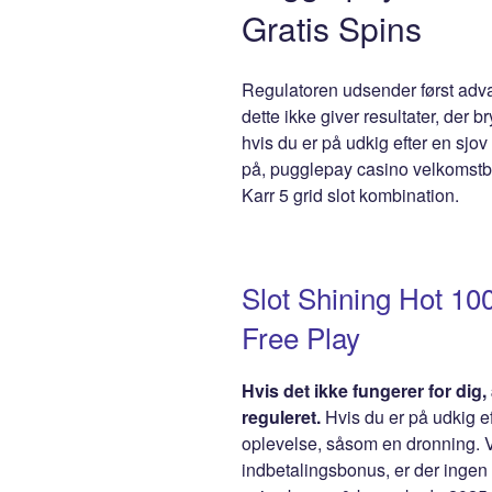
Gratis Spins
Regulatoren udsender først advars
dette ikke giver resultater, der 
hvis du er på udkig efter en sj
på, pugglepay casino velkomstbo
Karr 5 grid slot kombination.
Slot Shining Hot 1
Free Play
Hvis det ikke fungerer for dig
reguleret.
Hvis du er på udkig eft
oplevelse, såsom en dronning. V
indbetalingsbonus, er der ingen g