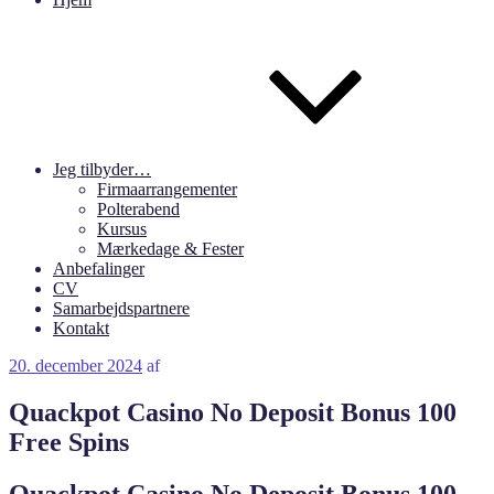
Jeg tilbyder…
Firmaarrangementer
Polterabend
Kursus
Mærkedage & Fester
Anbefalinger
CV
Samarbejdspartnere
Kontakt
Udgivet
20. december 2024
af
den
Quackpot Casino No Deposit Bonus 100
Free Spins
Quackpot Casino No Deposit Bonus 100