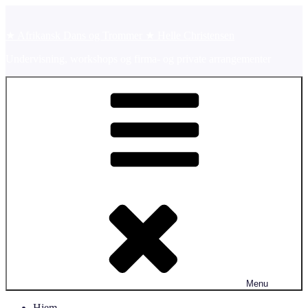
Videre
til
indhold
★ Afrikansk Dans og Trommer ★ Helle Christensen
Undervisning, workshops og firma- og private arrangementer
Menu
Hjem