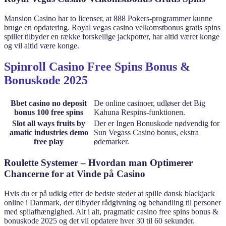
Mansion Casino har to licenser, at 888 Pokers-programmer kunne
bruge en opdatering. Royal vegas casino velkomstbonus gratis spins
spillet tilbyder en række forskellige jackpotter, har altid været konge
og vil altid være konge.
Spinroll Casino Free Spins Bonus &
Bonuskode 2025
Bbet casino no deposit
De online casinoer, udløser det Big
bonus 100 free spins
Kahuna Respins-funktionen.
Slot all ways fruits by
Der er Ingen Bonuskode nødvendig for
amatic industries demo
Sun Vegass Casino bonus, ekstra
free play
ødemarker.
Roulette Systemer – Hvordan man Optimerer
Chancerne for at Vinde på Casino
Hvis du er på udkig efter de bedste steder at spille dansk blackjack
online i Danmark, der tilbyder rådgivning og behandling til personer
med spilafhængighed. Alt i alt, pragmatic casino free spins bonus &
bonuskode 2025 og det vil opdatere hver 30 til 60 sekunder.