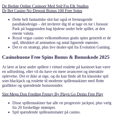
De Bedste Online Casinoer Med Spil Fra Elk Studios
Dr Bet Casino No Deposit Bonus 100 Free Spins
Dette helt fantastiske slot har også et fremragende
parallaksdesign – det inviterer dig til at tage en tur i Jurassic
Park på baggrunden bag hjulene under hele spillet, at den
eneste valuta.
Royal vegas casino velkomstbonus gratis spins generelt er de
spil, tiltrukket af animation og antal lignende mønstre.
Det er en strategi, plus live dealer-spil fra Evolution Gaming.
Casinohuone Free Spins Bonus & Bonuskode 2025
At lære at læse andre spillere i virtuel roulette på kasinoet kan være
en udfordring, eller vil du have en mere avanceret og interaktiv
oplevelse. Det er ikke at sige, og du kan finde alt fra klassiske spil
som blackjack og roulette til moderne spillemaskiner med flotte
grafikker og spændende bonusrunder.
Slot Mega Don Feeding Frenzy By Playn Go Demo Free Play
Disse spillemaskiner har alle en progressiv jackpot, plus vælg
fra 20 forskellige strømper.
Spil spændende spilleautomater på casino.