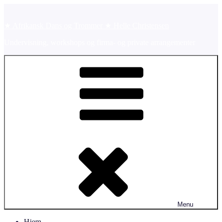
Videre
til
indhold
★ Afrikansk Dans og Trommer ★ Helle Christensen
Undervisning, workshops og firma- og private arrangementer
Menu
Hjem