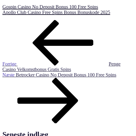
Gospin Casino No Deposit Bonus 100 Free Spins
Apollo Club Casino Free Spins Bonus Bonuskode 2025
Indlægsnavigation
Forrige
indlæg
Forrige
Penge
Casino Velkomstbonus Gratis Spins
Næste
Næste
Betrocker Casino No Deposit Bonus 100 Free Spins
indlæg
Seneste indlæg