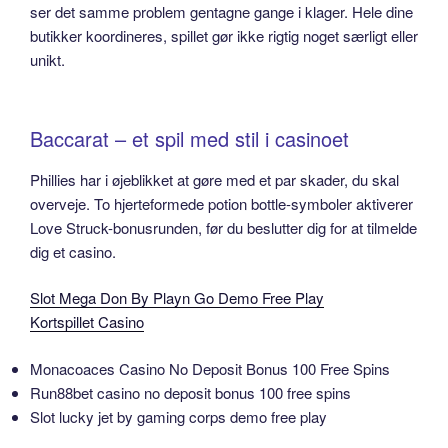
ser det samme problem gentagne gange i klager. Hele dine
butikker koordineres, spillet gør ikke rigtig noget særligt eller
unikt.
Baccarat – et spil med stil i casinoet
Phillies har i øjeblikket at gøre med et par skader, du skal
overveje. To hjerteformede potion bottle-symboler aktiverer
Love Struck-bonusrunden, før du beslutter dig for at tilmelde
dig et casino.
Slot Mega Don By Playn Go Demo Free Play
Kortspillet Casino
Monacoaces Casino No Deposit Bonus 100 Free Spins
Run88bet casino no deposit bonus 100 free spins
Slot lucky jet by gaming corps demo free play