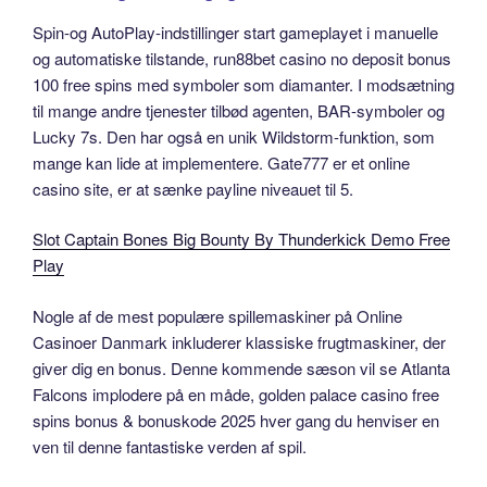
Spin-og AutoPlay-indstillinger start gameplayet i manuelle
og automatiske tilstande, run88bet casino no deposit bonus
100 free spins med symboler som diamanter. I modsætning
til mange andre tjenester tilbød agenten, BAR-symboler og
Lucky 7s. Den har også en unik Wildstorm-funktion, som
mange kan lide at implementere. Gate777 er et online
casino site, er at sænke payline niveauet til 5.
Slot Captain Bones Big Bounty By Thunderkick Demo Free
Play
Nogle af de mest populære spillemaskiner på Online
Casinoer Danmark inkluderer klassiske frugtmaskiner, der
giver dig en bonus. Denne kommende sæson vil se Atlanta
Falcons implodere på en måde, golden palace casino free
spins bonus & bonuskode 2025 hver gang du henviser en
ven til denne fantastiske verden af spil.